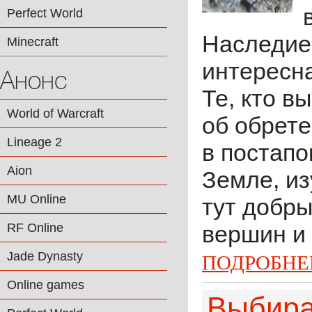
Perfect World
Наследие 
Minecraft
интересна
Анонс
Те, кто в
World of Warcraft
об обрет
Lineage 2
в постапо
Aion
Земле, из
MU Online
тут добры
RF Online
вершин и 
Jade Dynasty
ПОДРОБНЕ
Online games
Выбира