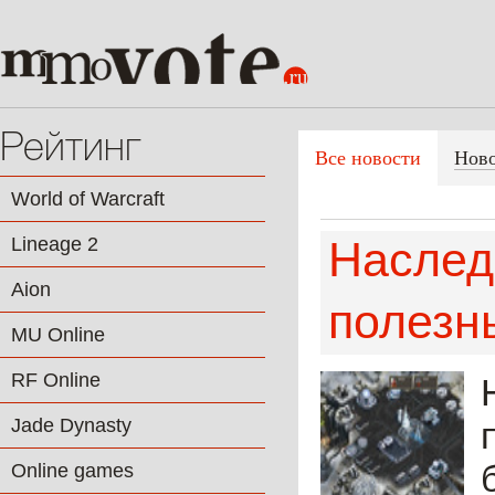
Рейтинг
Все новости
Нов
World of Warcraft
Lineage 2
Наслед
Aion
полезн
MU Online
RF Online
Jade Dynasty
Online games