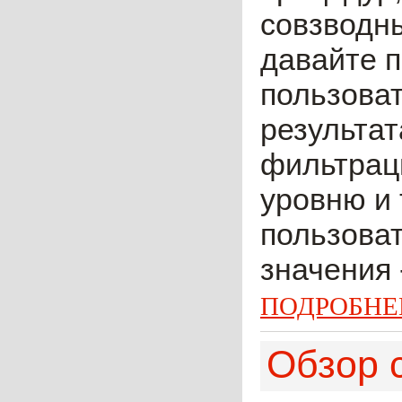
совзводны
давайте 
пользова
результат
фильтраци
уровню и 
пользова
значения -
ПОДРОБНЕ
Обзор с