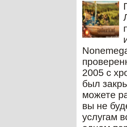
Nonemega
проверен
2005 с хр
был закры
можете ра
вы не бу
услугам в