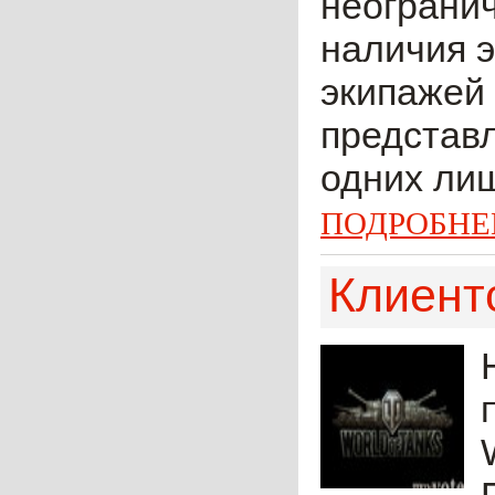
неогранич
наличия э
экипажей 
представл
одних лиш
ПОДРОБНЕ
Клиентс