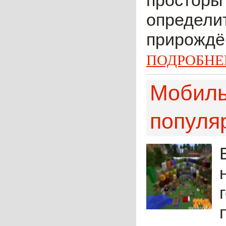
просторы 
определит
прирождён
ПОДРОБНЕ
Мобиль
популя