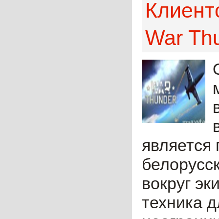
Клиент
War Th
является 
белорусск
вокруг эк
техника д