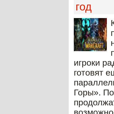
год
игроки ра
готовят е
параллел
Горы». По
продолжат
возможнос