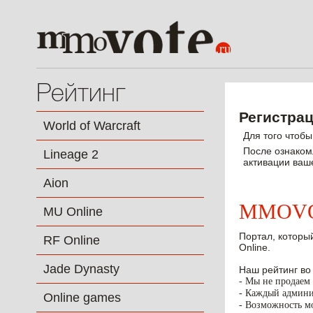
Рейтинг
Регистрац
World of Warcraft
Для того чтоб
После ознаком
Lineage 2
активации ваше
Aion
MMOVOT
MU Online
Портал, который
RF Online
Online.
Jade Dynasty
Наш рейтинг во
- Мы не продаем 
- Каждый админис
Online games
- Возможность мо