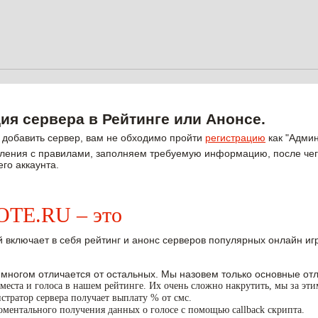
ия сервера в Рейтинге или Анонсе.
ы добавить сервер, вам не обходимо пройти
регистрацию
как "Админ
ления с правилами, заполняем требуемую информацию, после чего
го аккаунта.
E.RU – это
 включает в себя рейтинг и анонс серверов популярных онлайн игр W
 многом отличается от остальных. Мы назовем только основные отл
места и голоса в нашем рейтинге. Их очень сложно накрутить, мы за эт
тратор сервера получает выплату % от смс.
ментального получения данных о голосе с помощью callback скрипта.