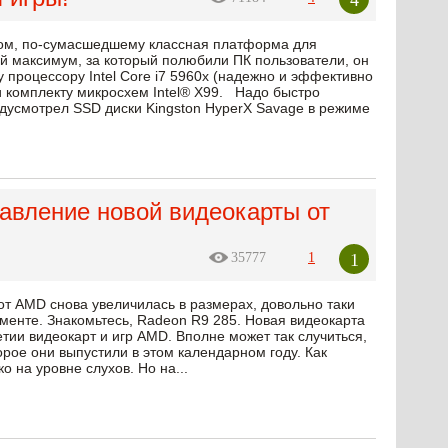
ом, по-сумасшедшему классная платформа для
Свой максимум, за который полюбили ПК пользователи, он
процессору Intel Core i7 5960x (надежно и эффективно
 комплекту микросхем Intel® X99. Надо быстро
едусмотрел SSD диски Kingston HyperX Savage в режиме
авление новой видеокарты от
1
35777
1
от AMD снова увеличилась в размерах, довольно таки
менте. Знакомьтесь, Radeon R9 285. Новая видеокарта
тии видеокарт и игр AMD. Вполне может так случиться,
орое они выпустили в этом календарном году. Как
о на уровне слухов. Но на...