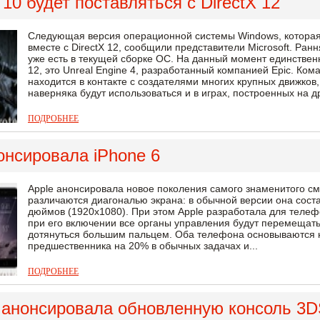
10 будет поставляться с DirectX 12
Следующая версия операционной системы Windows, которая 
вместе с DirectX 12, сообщили представители Microsoft. Ран
уже есть в текущей сборке ОС. На данный момент единствен
12, это Unreal Engine 4, разработанный компанией Epic. Ком
находится в контакте с создателями многих крупных движков,
наверняка будут использоваться и в играх, построенных на д
ПОДРОБНЕЕ
онсировала iPhone 6
Apple анонсировала новое поколения самого знаменитого см
различаются диагональю экрана: в обычной версии она соста
дюймов (1920x1080). При этом Apple разработала для теле
при его включении все органы управления будут перемещать
дотянуться большим пальцем. Оба телефона основываются н
предшественника на 20% в обычных задачах и...
ПОДРОБНЕЕ
o анонсировала обновленную консоль 3