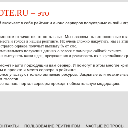
E.RU – это
 включает в себя рейтинг и анонс серверов популярных онлайн игр W
 многом отличается от остальных. Мы назовем только основные отл
места и голоса в нашем рейтинге. Их очень сложно накрутить, мы за эт
тратор сервера получает выплату % от смс.
ментального получения данных о голосе с помощью callback скрипта.
вы выслушать ваши идеи, предложения и реализовать их в кратчайшие ср
может найти подходящий вам сервер. И помогут в этом многие крит
ы о проекте и место сервера в рейтинге.
нонсе участвуют только активные ресурсы. Закрытые или неактивны
я голосов.
е на наш портал серверы проходят обязательную модерацию.
ОНТАКТЫ
ПОЛЬЗОВАНИЕ РЕЙТИНГОМ
ЧАСТЫЕ ВОПРОСЫ