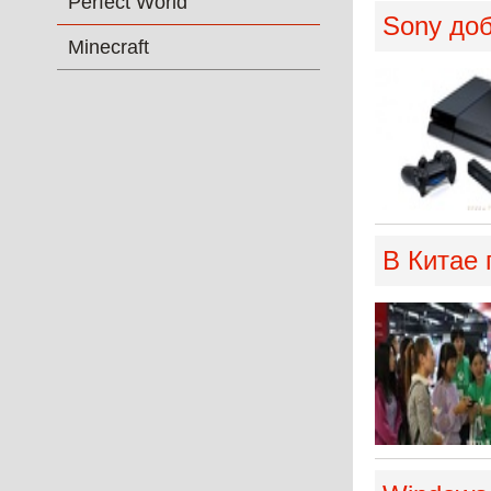
Perfect World
Sony доб
Minecraft
В Китае 