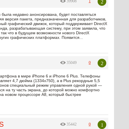
2
39908
1
была недавно анонсирована, будет поставляться
няя версия пакета, предназначенная для разработчиков,
ный графический движок, который поддерживает DirectX
анда, разрабатывающая систему, при этом заявила, что
 так что в будущем возможности нового DirectX
ругих графических платформах. Появится...
2
35049
0
артфона в мире iPhone 6 и iPhone 6 Plus. Телефоны
вляет 4,7 дюйма (1334х750), а в Plus рекордные 5,5
фонов специальный режим управления одной рукой —
ся на ту часть экрана, до которой можно комфортно
а новом процессоре A8, который быстрее
DS
1
35442
0