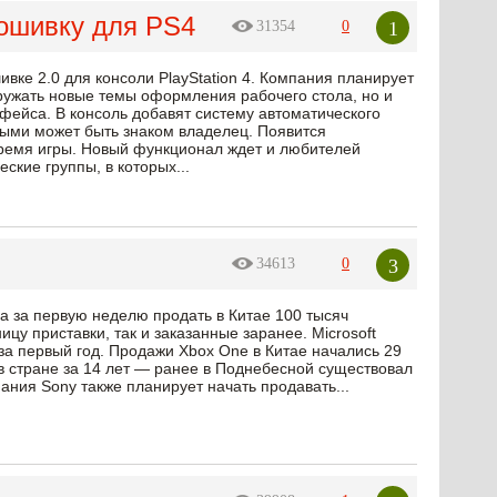
рошивку для PS4
1
31354
0
вке 2.0 для консоли PlayStation 4. Компания планирует
гружать новые темы оформления рабочего стола, но и
фейса. В консоль добавят систему автоматического
рыми может быть знаком владелец. Появится
ремя игры. Новый функционал ждет и любителей
ские группы, в которых...
3
34613
0
а за первую неделю продать в Китае 100 тысяч
цу приставки, так и заказанные заранее. Microsoft
за первый год. Продажи Xbox One в Китае начались 29
в стране за 14 лет — ранее в Поднебесной существовал
ания Sony также планирует начать продавать...