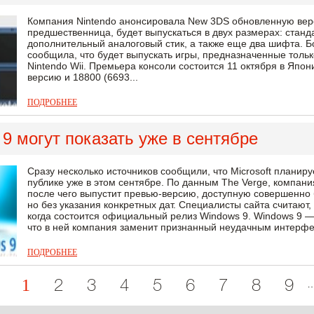
Компания Nintendo анонсировала New 3DS обновленную верси
предшественница, будет выпускаться в двух размерах: станд
дополнительный аналоговый стик, а также еще два шифта. Б
сообщила, что будет выпускать игры, предназначенные тольк
Nintendo Wii. Премьера консоли состоится 11 октября в Япон
версию и 18800 (6693...
ПОДРОБНЕЕ
9 могут показать уже в сентябре
Сразу несколько источников сообщили, что Microsoft плани
публике уже в этом сентябре. По данным The Verge, компан
после чего выпустит превью-версию, доступную совершенно
но без указания конкретных дат. Специалисты сайта считают
когда состоится официальный релиз Windows 9. Windows 9 —
что в ней компания заменит признанный неудачным интерфей
ПОДРОБНЕЕ
1
2
3
4
5
6
7
8
9