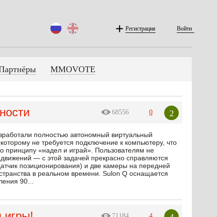
Регистрация
Войти
Партнёры
MMOVOTE
ности
2
68556
0
разработали полностью автономный виртуальный
которому не требуется подключение к компьютеру, что
о принципу «надел и играй». Пользователям не
 движений — с этой задачей прекрасно справляются
датчик позиционирования) и две камеры на передней
остранства в реальном времени. Sulon Q оснащается
ения 90...
 игры!
4
71184
4