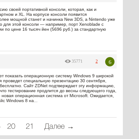
ю своей портативной консоли, которая, как и
артном и XL. На корпусе консоли появится
олее мощной станет и начинка New 3DS, а Nintendo уже
о для этой консоли — например, порт Xenoblade с
ии по цене 16 тысяч йен (5696 руб.) за стандартную
6
35771
2
рует показать операционную систему Windows 9 широкой
ия проведет специальную презентацию 30 сентября,
 бесплатно. Сайт ZDNet подтверждает эту информацию,
, что тестирование продлится до весны следующего года,
 новая операционная система от Microsoft. Ожидается,
с Windows 8 на...
…
20
21
Далее →