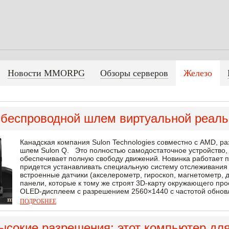
Новости MMORPG
Обзоры серверов
Железо
: беспроводной шлем виртуальной реаль
Канадская компания Sulon Technologies совместно с AMD, 
шлем Sulon Q. Это полностью самодостаточное устройство, 
обеспечивает полную свободу движений. Новинка работает п
придется устанавливать специальную систему отслеживания
встроенные датчики (акселерометр, гироскоп, магнетометр, 
панели, которые к тому же строят 3D-карту окружающего пр
OLED-дисплеем с разрешением 2560×1440 с частотой обновл
ПОДРОБНЕЕ
ысокие разрешения: этот компьютер для