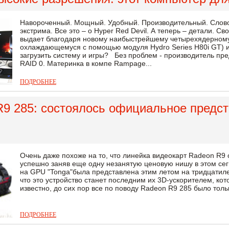
Навороченный. Мощный. Удобный. Производительный. Слов
экстрима. Все это – о Hyper Red Devil. А теперь – детали. 
выдает благодаря новому наибыстрейшему четырехядерному 
охлаждающемуся с помощью модуля Hydro Series H80i GT) и
загрузить систему и игры? Без проблем - производитель пр
RAID 0. Материнка в компе Rampage...
ПОДРОБНЕЕ
9 285: состоялось официальное предст
Очень даже похоже на то, что линейка видеокарт Radeon R9 
успешно заняв еще одну незанятую ценовую нишу в этом сег
на GPU "Tonga"была представлена этим летом на тридцатиле
что это устройство станет последним их 3D-ускорителем, кот
известно, до сих пор все по поводу Radeon R9 285 было тольк
ПОДРОБНЕЕ