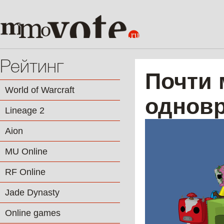
Рейтинг
Почти 
World of Warcraft
одновр
Lineage 2
Aion
MU Online
RF Online
Jade Dynasty
Online games