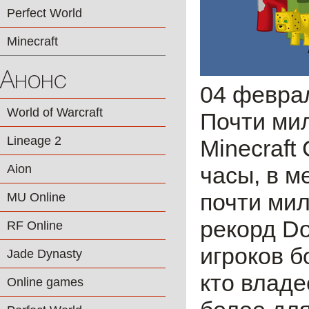
Perfect World
Minecraft
Анонс
04 февра
World of Warcraft
Почти ми
Lineage 2
Minecraft
Aion
часы, в м
почти мил
MU Online
рекорд Dot
RF Online
игроков б
Jade Dynasty
кто владе
Online games