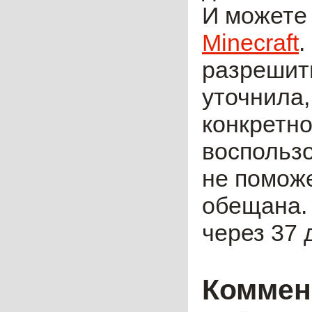
И можете
Minecraft
.
разрешить
уточнила,
конкретно
воспользо
не помож
обещана. 
через 37 
Коммен