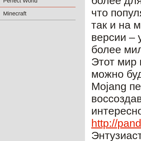
более для
Perfect World
что попул
Minecraft
так и на 
версии – 
более мил
Этот мир 
можно буд
Mojang п
воссоздав
интересно
http://pand
Энтузиас