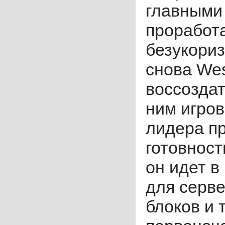
главными 
проработа
безукори
снова Wes
воссоздат
ним игров
лидера пр
готовност
он идет в
для серве
блоков и 