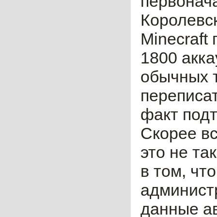
первонач
Королевск
Minecraft
1800 акка
обычных т
переписат
факт подт
Скорее вс
это не та
в том, чт
админист
данные а