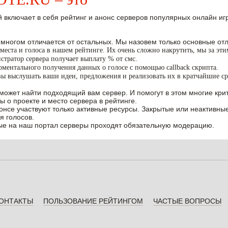
 включает в себя рейтинг и анонс серверов популярных онлайн игр W
 многом отличается от остальных. Мы назовем только основные отл
места и голоса в нашем рейтинге. Их очень сложно накрутить, мы за эт
тратор сервера получает выплату % от смс.
ментального получения данных о голосе с помощью callback скрипта.
вы выслушать ваши идеи, предложения и реализовать их в кратчайшие ср
может найти подходящий вам сервер. И помогут в этом многие крит
ы о проекте и место сервера в рейтинге.
нонсе участвуют только активные ресурсы. Закрытые или неактивны
я голосов.
е на наш портал серверы проходят обязательную модерацию.
ОНТАКТЫ
ПОЛЬЗОВАНИЕ РЕЙТИНГОМ
ЧАСТЫЕ ВОПРОСЫ