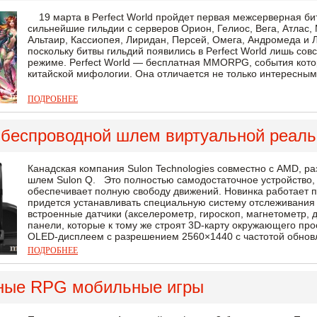
19 марта в Perfect World пройдет первая межсерверная бит
сильнейшие гильдии с серверов Орион, Гелиос, Вега, Атлас, 
Альтаир, Кассиопея, Лиридан, Персей, Омега, Андромеда и Л
поскольку битвы гильдий появились в Perfect World лишь со
режиме. Perfect World — бесплатная MMORPG, события кото
китайской мифологии. Она отличается не только интересны
ПОДРОБНЕЕ
: беспроводной шлем виртуальной реаль
Канадская компания Sulon Technologies совместно с AMD, 
шлем Sulon Q. Это полностью самодостаточное устройство, 
обеспечивает полную свободу движений. Новинка работает п
придется устанавливать специальную систему отслеживания
встроенные датчики (акселерометр, гироскоп, магнетометр, 
панели, которые к тому же строят 3D-карту окружающего пр
OLED-дисплеем с разрешением 2560×1440 с частотой обновл
ПОДРОБНЕЕ
ные RPG мобильные игры