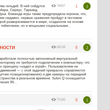
1
ва гильдий. В ней сойдутся
70097
1
Мира, Сириус, Таразед,
уна. Команда игры также предупредила игроков, что,
всем недавно, первые сражения пройдут в тестовом
рой разворачиваются в мире, созданном на основе
м геймплеем, но и мощными социальными...
ности
2
68538
0
разработали полностью автономный виртуальный
которому не требуется подключение к компьютеру, что
о принципу «надел и играй». Пользователям не
 движений — с этой задачей прекрасно справляются
датчик позиционирования) и две камеры на передней
остранства в реальном времени. Sulon Q оснащается
ения 90...
1
75166
0