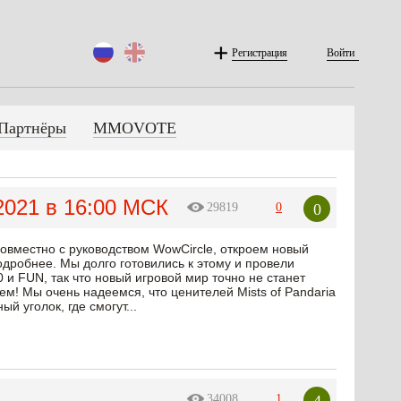
Регистрация
Войти
Партнёры
MMOVOTE
2021 в 16:00 МСК
0
29819
0
совместно с руководством WowCircle, откроем новый
одробнее. Мы долго готовились к этому и провели
и FUN, так что новый игровой мир точно не станет
ем! Мы очень надеемся, что ценителей Mists of Pandaria
й уголок, где смогут...
4
34008
1