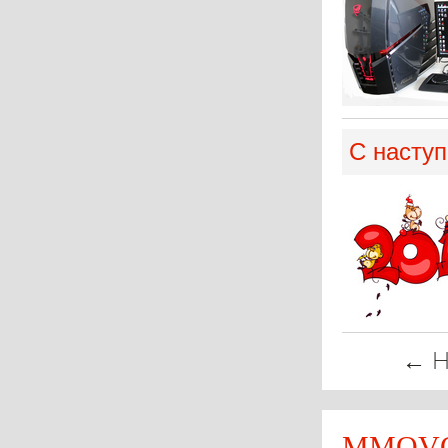
С насту
← Н
MMOVOT