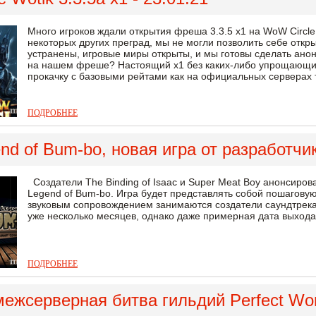
Много игроков ждали открытия фреша 3.3.5 х1 на WoW Circle,
некоторых других преград, мы не могли позволить себе откр
устранены, игровые миры открыты, и мы готовы сделать анон
на нашем фреше? Настоящий х1 без каких-либо упрощающих
прокачку с базовыми рейтами как на официальных серверах т
ПОДРОБНЕЕ
nd of Bum-bo, новая игра от разработчик
Создатели The Binding of Isaac и Super Meat Boy анонсиров
Legend of Bum-bo. Игра будет представлять собой пошагову
звуковым сопровождением занимаются создатели саундтрека T
уже несколько месяцев, однако даже примерная дата выхода 
ПОДРОБНЕЕ
ежсерверная битва гильдий Perfect Wor