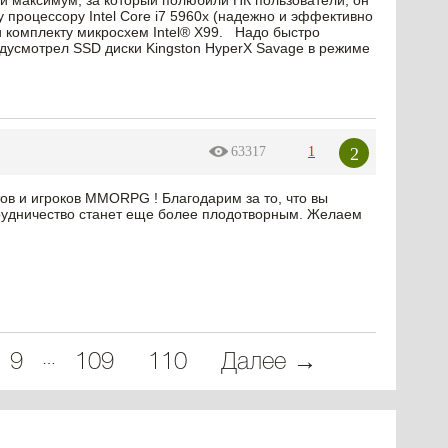
Свой максимум, за который полюбили ПК пользователи, он
процессору Intel Core i7 5960x (надежно и эффективно
 комплекту микросхем Intel® X99. Надо быстро
едусмотрел SSD диски Kingston HyperX Savage в режиме
2
63317
1
в и игроков MMORPG ! Благодарим за то, что вы
трудничество станет еще более плодотворным. Желаем
…
9
109
110
Далее →