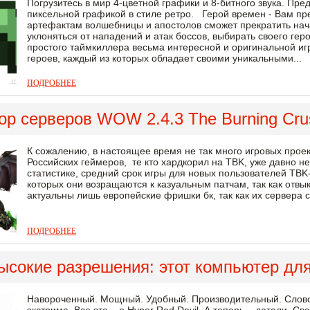
Погрузитесь в мир 4-цветной графики и 8-битного звука. Пр
пиксельной графикой в стиле ретро. Герой времен - Вам пре
артефактам волшебницы и апостолов сможет прекратить нач
уклоняться от нападений и атак боссов, выбирать своего гер
простого таймкиллера весьма интересной и оригинальной иг
героев, каждый из которых обладает своими уникальными...
ПОДРОБНЕЕ
ор серверов WOW 2.4.3 The Burning Cru
К сожалению, в настоящее время не так много игровых прое
Российских геймеров, те кто хардкорил на TBK, уже давно н
статистике, средний срок игры для новых пользователей TBK
которых они возращаются к казуальным патчам, так как отвы
актуальны лишь европейские фришки бк, так как их сервера 
ПОДРОБНЕЕ
ысокие разрешения: этот компьютер для
Навороченный. Мощный. Удобный. Производительный. Слов