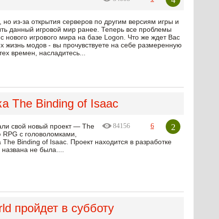
 но из-за открытия серверов по другим версиям игры и
ыть данный игровой мир ранее. Теперь все проблемы
с нового игрового мира на базе Logon. Что же ждет Вас
 жизнь модов - вы прочувствуете на себе размеренную
ех времен, насладитесь...
а The Binding of Isaac
2
али свой новый проект — The
84156
6
ю RPG с головоломками,
he Binding of Isaac. Проект находится в разработке
названа не была....
ld пройдет в субботу