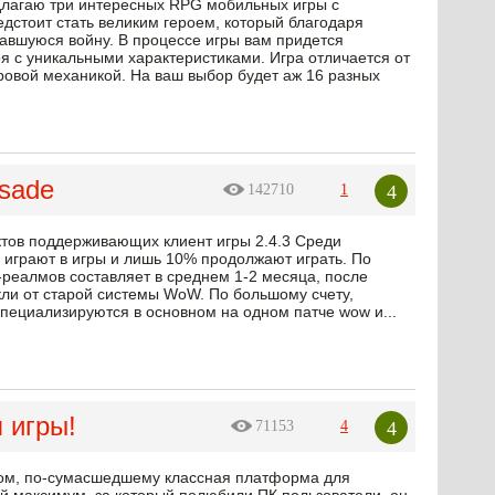
едлагаю три интересных RPG мобильных игры с
дстоит стать великим героем, который благодаря
авшуюся войну. В процессе игры вам придется
оя с уникальными характеристиками. Игра отличается от
ровой механикой. На ваш выбор будет аж 16 разных
sade
4
142710
1
ктов поддерживающих клиент игры 2.4.3 Среди
е играют в игры и лишь 10% продолжают играть. По
-реалмов составляет в среднем 1-2 месяца, после
кли от старой системы WoW. По большому счету,
специализируются в основном на одном патче wow и...
 игры!
4
71153
4
ом, по-сумасшедшему классная платформа для