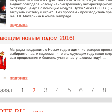
экстрима. Все это – о Hyper Red Devil. А теперь – детали. 
выдает благодаря новому наибыстрейшему четырехядерному 
охлаждающемуся с помощью модуля Hydro Series H80i GT) и
загрузить систему и игры? Без проблем - производитель пр
RAID 0. Материнка в компе Rampage...
ПОДРОБНЕЕ
пающим новым годом 2016!
Мы рады поздравить с Новым годом администраторов проекто
выбираете нас, и надеемся, что в следующем году наше со
вам процветания и благополучия в наступающем году! ...
ПОДРОБНЕЕ
2
азад
1
3
4
5
6
7
8
E.RU – это