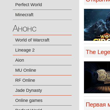
Perfect World
Minecraft
Анонс
World of Warcraft
Lineage 2
The Lege
Aion
MU Online
RF Online
Jade Dynasty
Online games
Первая м