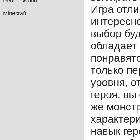
Perfect World
Игра отли
Minecraft
интересно
выбор буд
обладает
понравятс
только пе
уровня, о
героя, вы
же монст
характери
навык гер