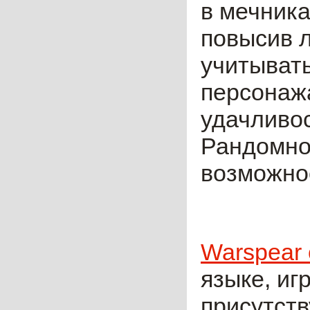
в мечника
повысив л
учитыват
персонажа
удачливо
Рандомно
возможно
Warspear 
языке, иг
присутст