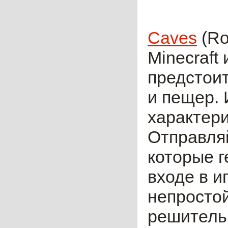
Caves
(Ro
Minecraft
предстои
и пещер.
характери
Отправляй
которые 
входе в и
непростой
решитель