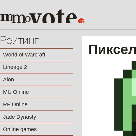
Рейтинг
Пиксе
World of Warcraft
Lineage 2
Aion
MU Online
RF Online
Jade Dynasty
Online games