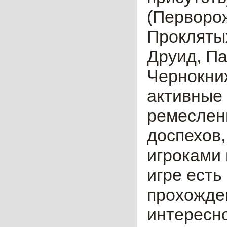
(Перворо
Проклятых
Друид, Па
Чернокни
активные
ремеслен
доспехов,
игроками 
игре есть
прохожден
интересн