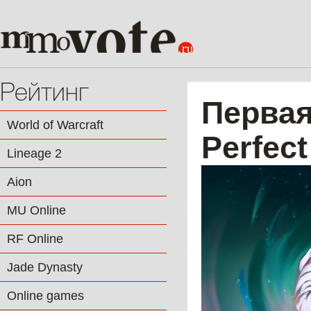
Рейтинг
Первая
World of Warcraft
Perfec
Lineage 2
Aion
MU Online
RF Online
Jade Dynasty
Online games