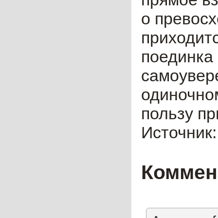
о превосх
приходитс
поединка
самоувере
одиночно
пользу п
Источник
Коммен