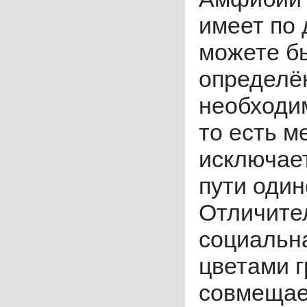
имеет по 
можете бы
определё
необходим
то есть м
исключает
пути один
Отличител
социальн
цветами 
совмещае