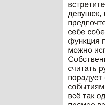
встретите
девушек,
предпочте
себе собе
функция п
можно исп
Собственн
считать р
порадует
событиями
всё так о
прямое вз