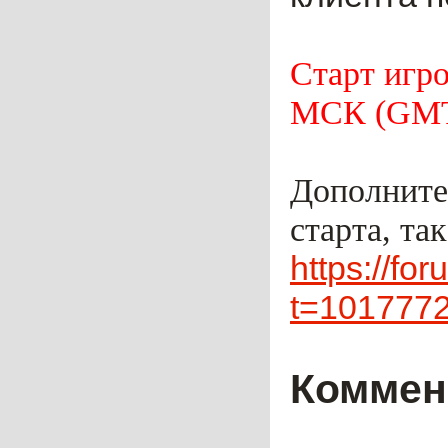
Старт игро
МСК (GMT
Дополните
старта, та
https://fo
t=101777
Коммен