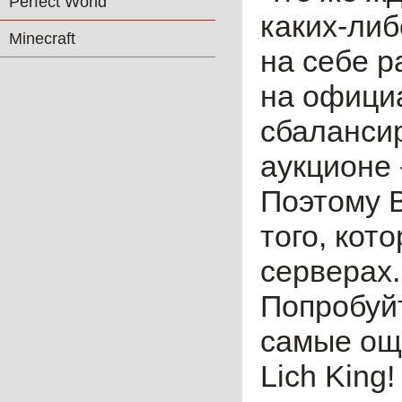
Perfect World
каких-либ
Minecraft
на себе р
на офици
сбаланси
аукционе 
Поэтому В
того, кот
серверах.
Попробуйт
самые ощу
Lich King!