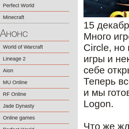
Perfect World
Minecraft
15 декабр
Анонс
Много иг
Circle, н
World of Warcraft
игры и не
Lineage 2
себе откр
Aion
Теперь в
MU Online
и мы гото
RF Online
Logon.
Jade Dynasty
Online games
Что же ж