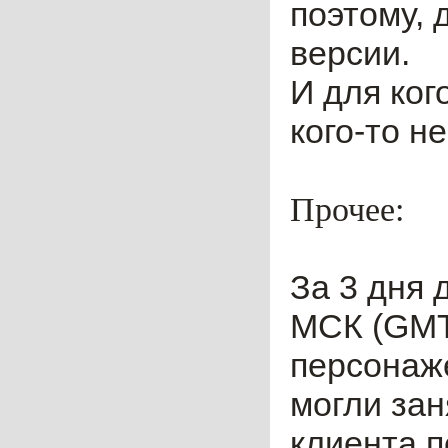
поэтому, 
версии.
И для ког
кого-то н
Прочее:
За 3 дня 
МСК (GMT
персонаже
могли зан
клиента п