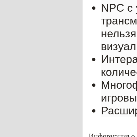
NPC с
трансм
нельзя
визуал
Интера
количе
Много
игровы
Расшир
Информация о м