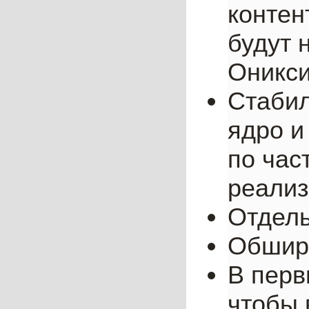
контент
будут 
Оникси
Стабил
ядро и
по час
реализ
Отдель
Обшир
В перв
чтобы 