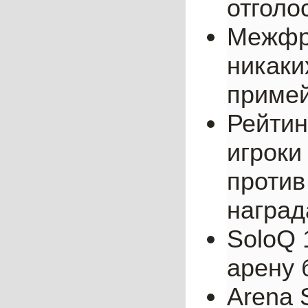
отголо
Межфра
никаки
примей
Рейтин
игроки
против
наград
SoloQ 
арену 
Arena 