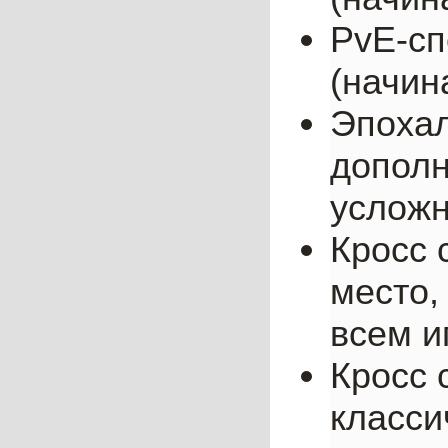
PvE-сп
(начина
Эпохал
дополн
усложн
Кросс 
место,
всем и
Кросс 
класси