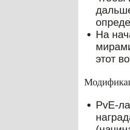
дальше
опреде
На нач
мирами
этот в
Модификац
PvE-ла
наград
(начина