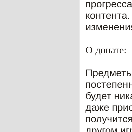
прогресса
контента.
изменения
О донате:
Предметы
постепенн
будет ник
даже прио
получится
другом иг