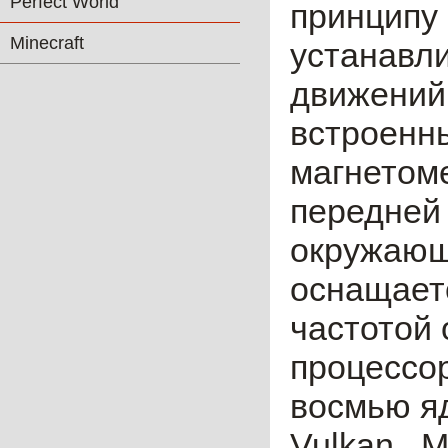
Perfect World
принципу 
Minecraft
устанавл
движений
встроенны
магнетоме
передней 
окружающ
оснащает
частотой
процессо
восмью яд
Vulkan. 