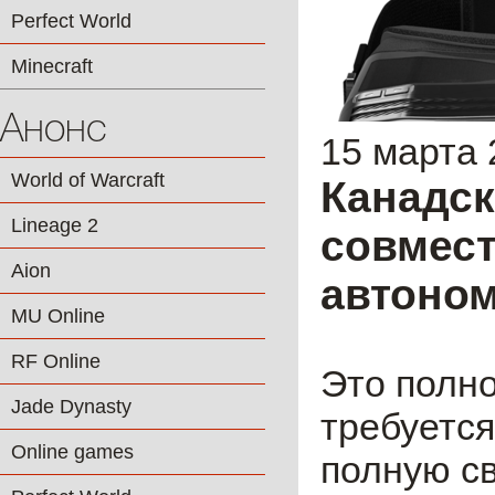
Perfect World
Minecraft
Анонс
15 марта 
World of Warcraft
Канадск
Lineage 2
совмест
Aion
автоно
MU Online
RF Online
Это полно
Jade Dynasty
требуется
Online games
полную св