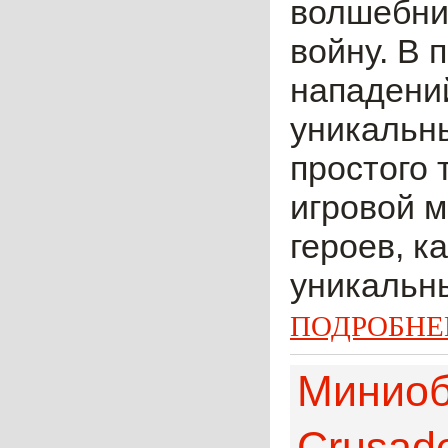
волшебни
войну. В 
нападений
уникальны
простого 
игровой м
героев, к
уникальны
ПОДРОБНЕ
Миниоб
Crusad