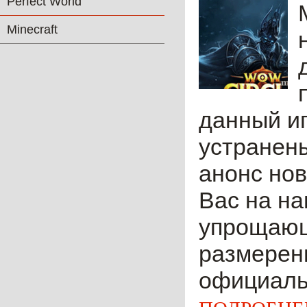
Perfect World
Minecraft
данный иг
устранены
анонс нов
Вас на н
упрощающи
размеренн
официальн