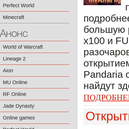
Perfect World
подробнее
Minecraft
большую 
Анонс
х100 и FU
World of Warcraft
разочаров
Lineage 2
открытием
Aion
Pandaria 
MU Online
найдут зд
RF Online
ПОДРОБНЕ
Jade Dynasty
Открыти
Online games