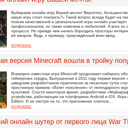
Выбираем онлайн игру Вашей мечты! Вероятно, большинство
какую игру стоит поиграть?» Такой вопрос всегда будет на пи
поиске качественной и увлекательной игры онлайн участвует 
профессионалов, но также новичков и любителей. А всех их 
процесса. Но прежде чем начать бороздить просторы интерне
её жанром. Ведь, к примеру, прирождённый воин вряд...
ПОДРОБНЕЕ
я версия Minecraft вошла в тройку по
Всемирно известная игра Minecraft продолжает набирать об
геймерских сердец. Выпущенная в 2011 году первая версия
шведским разработчиком практически за несколько суток ста
престижную премию «Взлет поколения» от легендарного журн
культовой. Спустя некоторое время, разработчики «Майнкр
устройства, работающие на платформах Android и iOS. Игра 
Edition. И не смотря на то, что приложение платное,...
ПОДРОБНЕЕ
ий онлайн шутер от первого лица War T