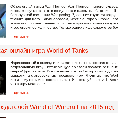
Обзор онлайн игры War Thunder War Thunder - многопользов
игрокам поучаствовать в воздушных и наземных баталиях. Эт
белорусской компании Wargaming. Здесь все крутится вокруг 
техника для него. Таким образом, мест в ангаре у игрока нео
экипажей. Соответственно и система прокачки экипажей дово
игре, огромное количество. Только одних лишь самолетов бол
ПОДРОБНЕЕ
ая онлайн игра World of Tanks
Нарисованный шоколад или самая плохая клиентская онлайн
потрясающую игру. Потрясающую по своей возможности вытяг
клерка/фрилансера. Все бы ничего, если бы игра была досто
маркетинга с агрессивным продвижением. Я считаю, что Worl
игр и тому есть множество причин. Я, пожалуй, начну. 1. Без 
что в игру можно не...
ПОДРОБНЕЕ
здателей World of Warcraft на 2015 год