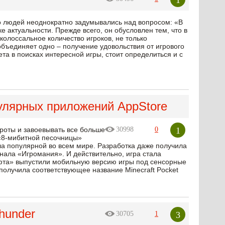
 людей неоднократно задумывались над вопросом: «В
ке актуальности. Прежде всего, он обусловлен тем, что в
колоссальное количество игроков, не только
объединяет одно – получение удовольствия от игрового
та в поисках интересной игры, стоит определиться и с
пулярных приложений AppStore
1
ороты и завоевывать все больше
30998
0
 «8-мибитной песочницы»
ла популярной во всем мире. Разработка даже получила
ала «Игромания». И действительно, игра стала
афта» выпустили мобильную версию игры под сенсорные
получила соответствующее название Minecraft Pocket
hunder
3
30705
1