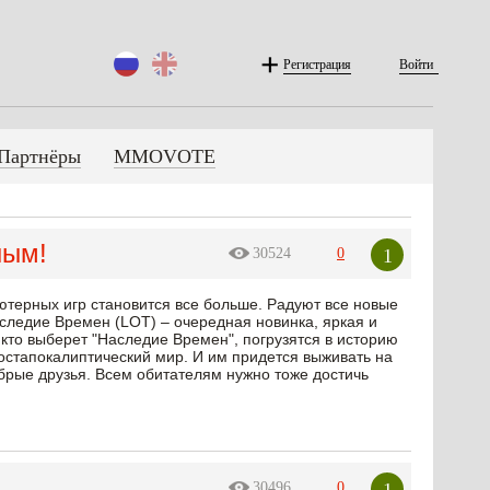
Регистрация
Войти
Партнёры
MMOVOTE
ным!
1
30524
0
терных игр становится все больше. Радуют все новые
следие Времен (LOT) – очередная новинка, яркая и
 кто выберет "Наследие Времен", погрузятся в историю
остапокалиптический мир. И им придется выживать на
брые друзья. Всем обитателям нужно тоже достичь
1
30496
0