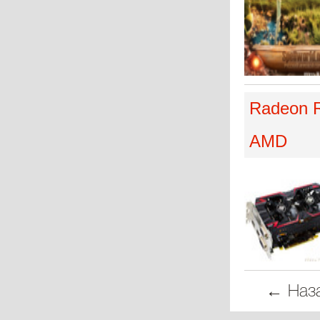
Radeon R
AMD
← Наз