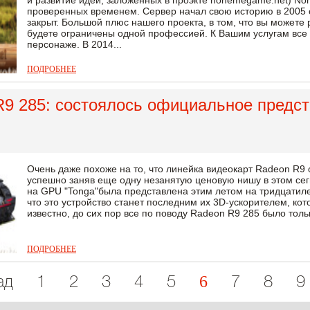
и развитие идей, заложенных в проэкте nonemegame.nеt) N
проверенных временем. Сервер начал свою историю в 2005 с 
закрыт. Большой плюс нашего проекта, в том, что вы можете 
будете ограничены одной профессией. К Вашим услугам все 
персонаже. В 2014...
ПОДРОБНЕЕ
9 285: состоялось официальное предст
Очень даже похоже на то, что линейка видеокарт Radeon R9 
успешно заняв еще одну незанятую ценовую нишу в этом сег
на GPU "Tonga"была представлена этим летом на тридцатиле
что это устройство станет последним их 3D-ускорителем, кот
известно, до сих пор все по поводу Radeon R9 285 было тольк
ПОДРОБНЕЕ
6
ад
1
2
3
4
5
7
8
9