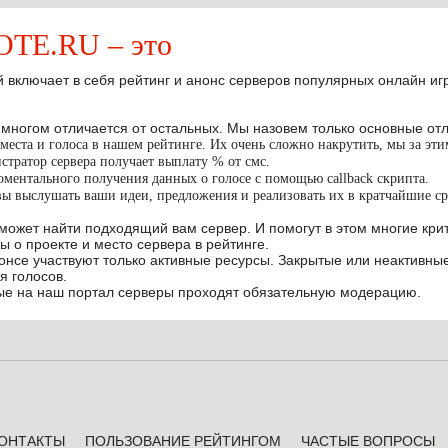
E.RU – это
 включает в себя рейтинг и анонс серверов популярных онлайн игр W
 многом отличается от остальных. Мы назовем только основные отл
места и голоса в нашем рейтинге. Их очень сложно накрутить, мы за эт
тратор сервера получает выплату % от смс.
ментального получения данных о голосе с помощью callback скрипта.
вы выслушать ваши идеи, предложения и реализовать их в кратчайшие ср
может найти подходящий вам сервер. И помогут в этом многие крит
ы о проекте и место сервера в рейтинге.
нонсе участвуют только активные ресурсы. Закрытые или неактивны
я голосов.
е на наш портал серверы проходят обязательную модерацию.
ОНТАКТЫ
ПОЛЬЗОВАНИЕ РЕЙТИНГОМ
ЧАСТЫЕ ВОПРОСЫ