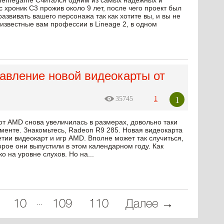
onemegame Считался одним из самых надежных и
хроник С3 прожив около 9 лет, после чего проект был
развивать вашего персонажа так как хотите вы, и вы не
известные вам профессии в Lineage 2, в одном
авление новой видеокарты от
1
35745
1
от AMD снова увеличилась в размерах, довольно таки
менте. Знакомьтесь, Radeon R9 285. Новая видеокарта
тии видеокарт и игр AMD. Вполне может так случиться,
орое они выпустили в этом календарном году. Как
о на уровне слухов. Но на...
…
10
109
110
Далее →