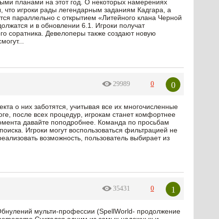
ми планами на этот год. О некоторых намерениях
ы, что игроки рады легендарным заданиям Кадгара, а
ется параллельно с открытием «Литейного клана Черной
олжатся и в обновлении 6.1. Игроки получат
ого соратника. Девелоперы также создают новую
могут...
0
29989
0
екта о них заботятся, учитывая все их многочисленные
оге, после всех процедур, игрокам станет комфортнее
 момента давайте поподробнее. Команда по просьбам
поиска. Игроки могут воспользоваться фильтрацией не
 реализовать возможность, пользователь выбирает из
1
35431
0
Обнулений мульти-профессии (SpellWorld- продолжение