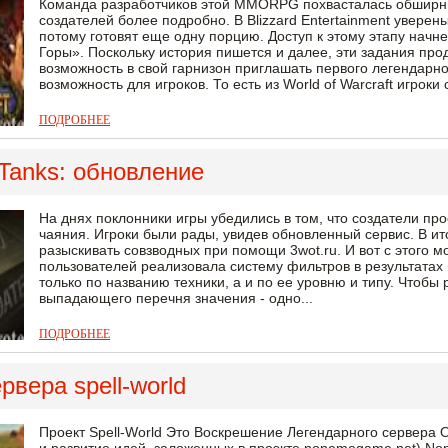
Команда разработчиков этой MMORPG похвасталась обширны
создателей более подробно. В Blizzard Entertainment уверен
потому готовят еще одну порцию. Доступ к этому этапу начн
Горы». Поскольку история пишется и далее, эти задания прод
возможность в свой гарнизон приглашать первого легендарн
возможность для игроков. То есть из World of Warcraft игроки с
ПОДРОБНЕЕ
 Tanks: обновление
На днях поклонники игры убедились в том, что создатели про
чаяния. Игроки были рады, увидев обновленный сервис. В ит
разыскивать совзводных при помощи 3wot.ru. И вот с этого
пользователей реализовала систему фильтров в результатах 
только по названию техники, а и по ее уровню и типу. Чтобы
выпадающего перечня значения - одно...
ПОДРОБНЕЕ
рвера spell-world
Проект Spell-World Это Воскрешение Легендарного сервера 