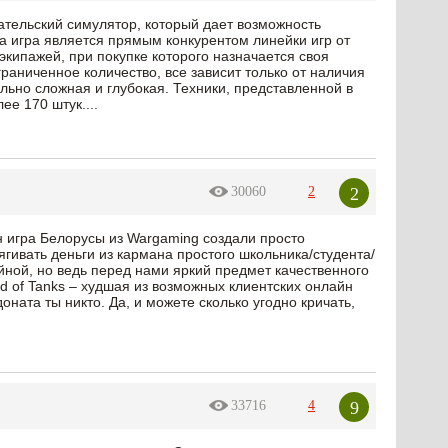
ательский симулятор, который дает возможность
а игра является прямым конкурентом линейки игр от
экипажей, при покупке которого назначается своя
граниченное количество, все зависит только от наличия
льно сложная и глубокая. Техники, представленной в
ее 170 штук....
2
30060
2
 игра Белорусы из Wargaming создали просто
ивать деньги из кармана простого школьника/студента/
йной, но ведь перед нами яркий предмет качественного
d of Tanks – худшая из возможных клиентских онлайн
доната ты никто. Да, и можете сколько угодно кричать,
9
33716
4