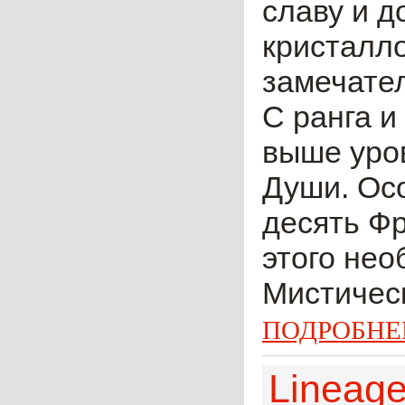
славу и д
кристалло
замечате
C ранга и
выше уро
Души. Ос
десять Ф
этого не
Мистическ
ПОДРОБНЕ
Lineage