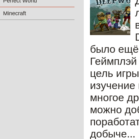
Perfect World
Minecraft
было ещё 
Геймплэй 
цель игры
изучение 
многое д
можно доб
поработат
добыче...