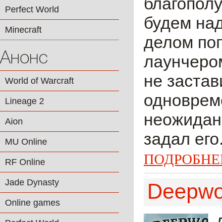
благопол
Perfect World
будем над
Minecraft
делом поп
Анонс
лаунчером
не застав
World of Warcraft
одновреме
Lineage 2
неожиданн
Aion
задал его
MU Online
ПОДРОБНЕ
RF Online
Jade Dynasty
Deepwo
Online games