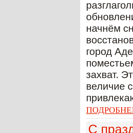
разглагол
обновлени
начнём сн
восстанов
город Ад
поместьем
захват. Э
величие с
привлека
ПОДРОБНЕ
С праз