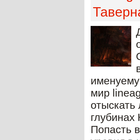
Таверн
именуему
мир linea
отыскать 
глубинах 
Попасть в