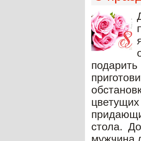
подарить
приготови
обстанов
цветущих
придающи
стола. Д
мужчина л