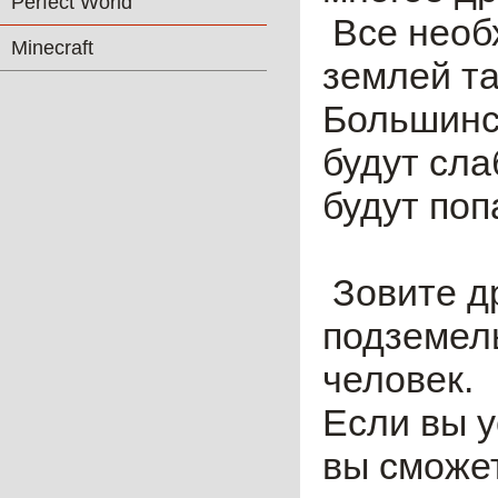
Perfect World
Все необ
Minecraft
землей та
Большинст
будут сла
будут поп
Зовите др
подземель
человек.
Если вы у
вы сможет