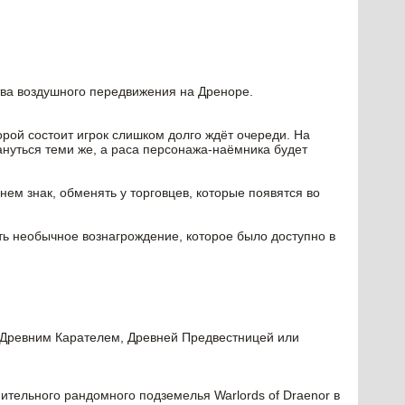
тва воздушного передвижения на Дреноре.
орой состоит игрок слишком долго ждёт очереди. На
ануться теми же, а раса персонажа-наёмника будет
м знак, обменять у торговцев, которые появятся во
ь необычное вознагрождение, которое было доступно в
 Древним Карателем, Древней Предвестницей или
ительного рандомного подземелья Warlords of Draenor в