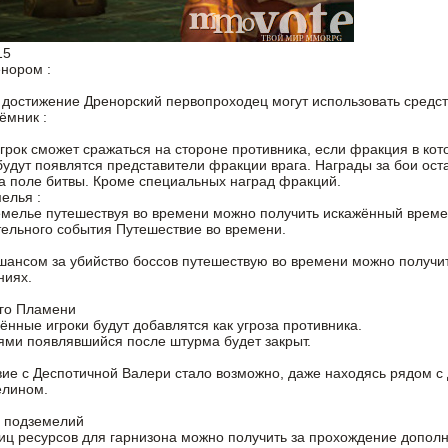
15
нором :
 достижение Дренорский первопроходец могут использовать средс
ёмник :
грок сможет сражаться на стороне противника, если фракция в кот
будут появлятся представители фракции врага. Награды за бои ост
а поле битвы. Кроме специальных наград фракций.
елья :
мелье путешествуя во времени можно получить искажённый времене
ельного события Путешествие во времени.
ансом за убийство боссов путешествую во времени можно получит
ниях.
ого Пламени
ённые игроки будут добавлятся как угроза противника.
ями появлявшийся после штурма будет закрыт.
ие с Деспотичной Валери стало возможно, даже находясь рядом с
елином.
а подземелий
иц ресурсов для гарнизона можно получить за прохождение дополн