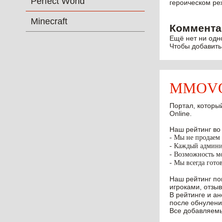
Perfect World
героическом ре
Minecraft
Коммента
Ещё нет ни одн
Чтобы добавить
MMOVOT
Портал, который
Online.
Наш рейтинг во
- Мы не продаем 
- Каждый админис
- Возможность мо
- Мы всегда гото
Наш рейтинг по
игроками, отзыв
В рейтинге и а
после обнулени
Все добавляемы