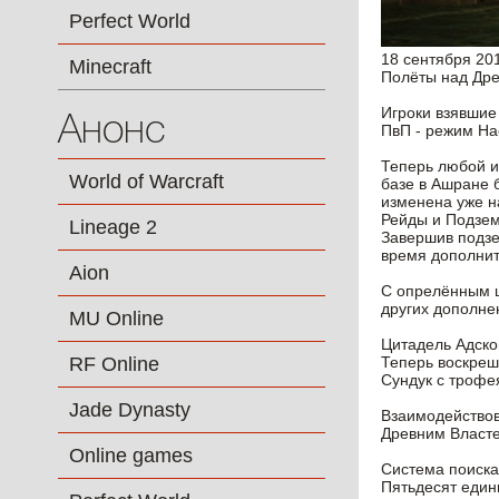
Perfect World
18 сентября 20
Minecraft
Полёты над Дре
Игроки взявшие
Анонс
ПвП - режим На
Теперь любой и
World of Warcraft
базе в Ашране 
изменена уже н
Рейды и Подзем
Lineage 2
Завершив подзе
время дополнит
Aion
С опрелённым ш
других дополне
MU Online
Цитадель Адск
RF Online
Теперь воскреш
Сундук с трофе
Jade Dynasty
Взаимодействов
Древним Власт
Online games
Система поиск
Пятьдесят един