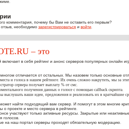
жиме.
рии
ого комментария, почему бы Вам не оставить его первым?
 отзыв, необходимо
зарегистрироваться
и
войти
.
E.RU – это
 включает в себя рейтинг и анонс серверов популярных онлайн игр W
 многом отличается от остальных. Мы назовем только основные отл
места и голоса в нашем рейтинге. Их очень сложно накрутить, мы за эт
тратор сервера получает выплату % от смс.
ментального получения данных о голосе с помощью callback скрипта.
вы выслушать ваши идеи, предложения и реализовать их в кратчайшие ср
может найти подходящий вам сервер. И помогут в этом многие крит
ы о проекте и место сервера в рейтинге.
нонсе участвуют только активные ресурсы. Закрытые или неактивны
я голосов.
е на наш портал серверы проходят обязательную модерацию.