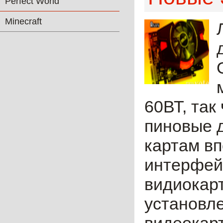
Perfect World
Minecraft
60ВТ, так
пиновые 
картам вп
интерфейс
видиокар
установл