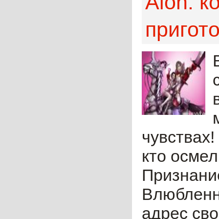
Aion: 
пригот
чувствах!
кто осмел
Признани
Влюбленны
адрес сво