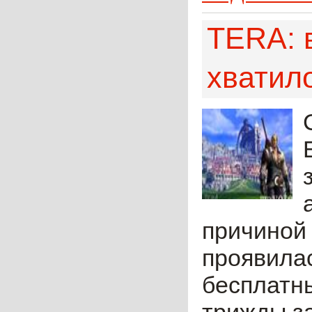
TERA: 
хватил
причиной 
проявилас
бесплатны