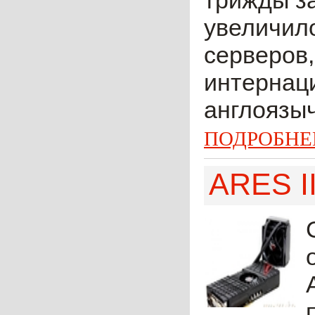
трижды за
увеличило
серверов,
интернаци
англоязыч
ПОДРОБНЕ
ARES I