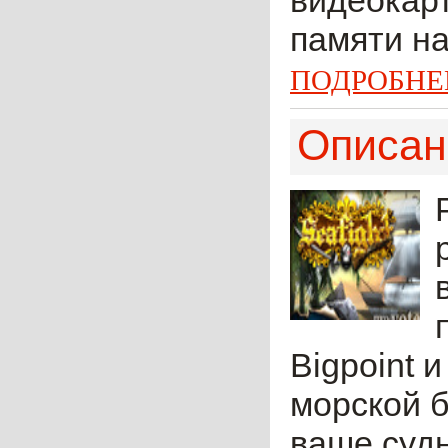
видеокар
памяти на
ПОДРОБНЕ
Описан
Bigpoint 
морской б
ваше судн