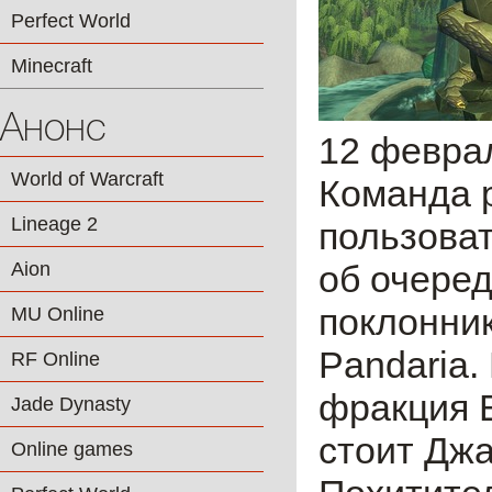
Perfect World
Minecraft
Анонс
12 февра
World of Warcraft
Команда 
Lineage 2
пользоват
Aion
об очере
поклонник
MU Online
Pandaria.
RF Online
фракция В
Jade Dynasty
стоит Джа
Online games