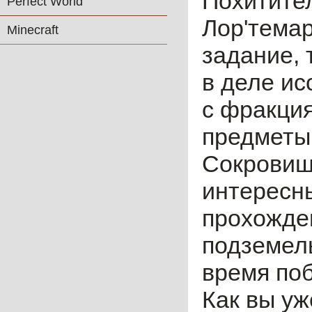
Похитител
Perfect World
Лор'темар
Minecraft
задание,
в деле ис
с фракция
предметы
Сокровищ
интересны
прохожден
подземел
время поб
Как вы уж