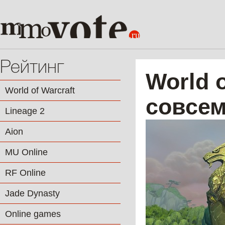
Рейтинг
World 
World of Warcraft
совсем
Lineage 2
Aion
MU Online
RF Online
Jade Dynasty
Online games