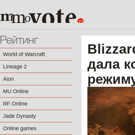
Рейтинг
Blizza
World of Warcraft
дала к
Lineage 2
режиму
Aion
MU Online
RF Online
Jade Dynasty
Online games