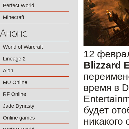
Perfect World
Minecraft
Анонс
World of Warcraft
12 февра
Lineage 2
Blizzard 
Aion
переимен
MU Online
время в D
RF Online
Entertain
Jade Dynasty
будет ото
Online games
никакого 