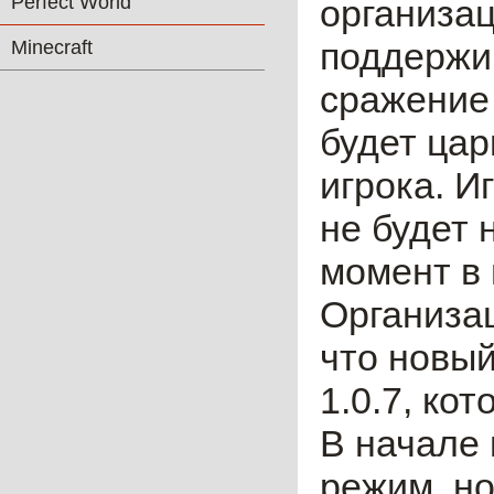
Perfect World
организац
поддержив
Minecraft
сражение 
будет цар
игрока. И
не будет 
момент в 
Организац
что новый
1.0.7, ко
В начале
режим, но