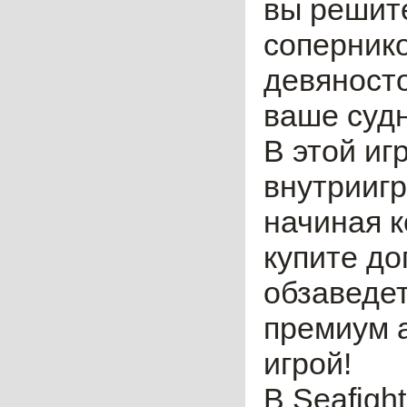
вы решите
сопернико
девяносто
ваше судн
В этой иг
внутриигр
начиная к
купите д
обзаведет
премиум а
игрой!
В Seаfigh