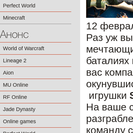
Perfect World
Minecraft
12 февра
Анонс
Раз уж вы
мечтающи
World of Warcraft
баталиях 
Lineage 2
вас комп
Aion
окунувшис
MU Online
игрушки
RF Online
На ваше с
Jade Dynasty
разграбле
Online games
команду с