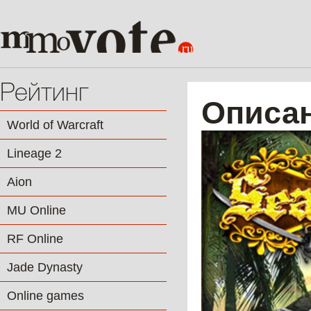
Рейтинг
Описан
World of Warcraft
Lineage 2
Aion
MU Online
RF Online
Jade Dynasty
Online games