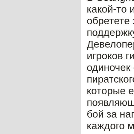
какой-то 
обретете 
поддержку
Девелопе
игроков г
одиночек 
пиратског
которые е
появляющ
бой за на
каждого м