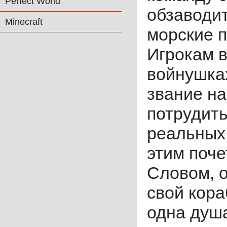
Perfect World
обзаводит
Minecraft
морские 
Игрокам в
войнушках
звание на
потрудить
реальных 
этим поч
Словом, о
свой кора
одна душа