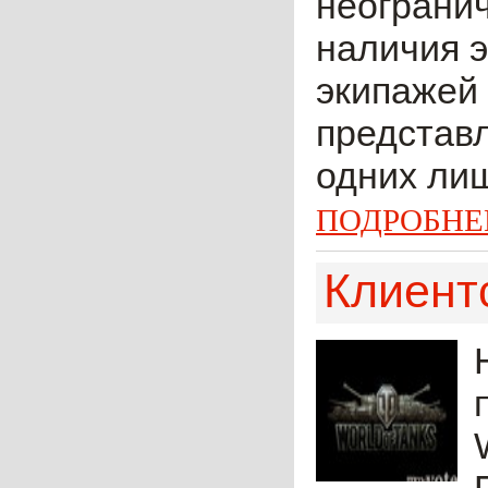
неогранич
наличия э
экипажей 
представл
одних лиш
ПОДРОБНЕ
Клиентс