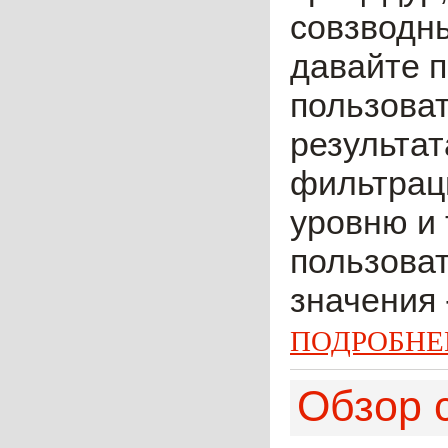
совзводны
давайте 
пользова
результат
фильтраци
уровню и 
пользова
значения -
ПОДРОБНЕ
Обзор с