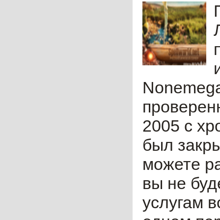
Nonemega
проверен
2005 с хр
был закры
можете ра
вы не бу
услугам в