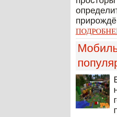
просторы 
определит
прирождён
ПОДРОБНЕ
Мобиль
популя