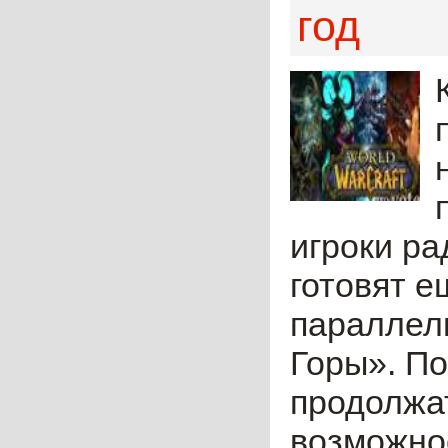
год
игроки ра
готовят е
параллел
Горы». По
продолжат
возможнос