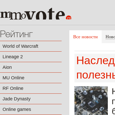
Рейтинг
Все новости
Нов
World of Warcraft
Lineage 2
Наслед
Aion
полезн
MU Online
RF Online
Jade Dynasty
Online games