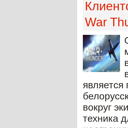
Клиент
War Th
является 
белорусск
вокруг эк
техника д