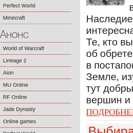
Perfect World
Наследие 
Minecraft
интересна
Анонс
Те, кто в
World of Warcraft
об обрет
Lineage 2
в постапо
Aion
Земле, из
MU Online
тут добры
RF Online
вершин и 
Jade Dynasty
ПОДРОБНЕ
Online games
Выбира