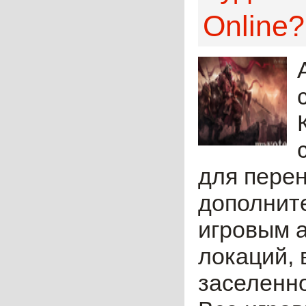
Online?
для пере
дополните
игровым а
локаций, 
заселенно