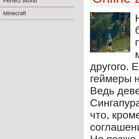
Perfect World
Minecraft
другого. 
геймеры н
Ведь дев
Сингапура
что, кром
соглашени