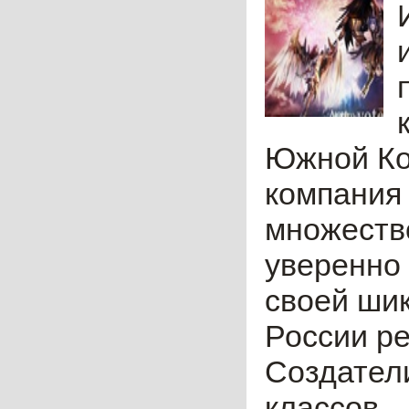
Южной Ко
компания 
множество
уверенно 
своей ши
России ре
Создатели
классов,..