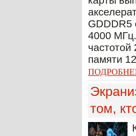
карты вып
акселерат
GDDDR5 о
4000 МГц.
частотой 
памяти 12
ПОДРОБНЕ
Экраниз
том, кт