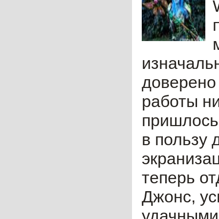
изначаль
доверено
работы ни
пришлось 
в пользу 
экранизац
теперь от
Джонс, ус
удачными 