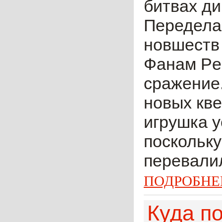
битвах ди
Переделан
новшеств
Фанам Per
сражение.
новых кве
игрушка у
поскольку
перевалил
ПОДРОБНЕ
Куда по