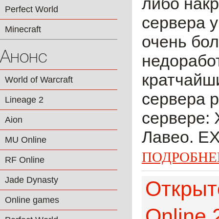
либо накр
Perfect World
сервера у
Minecraft
очень бол
Анонс
недорабо
кратчайши
World of Warcraft
сервера 
Lineage 2
сервере: 
Aion
Лавео. EX
MU Online
ПОДРОБНЕ
RF Online
Jade Dynasty
Открыт
Online games
Online 