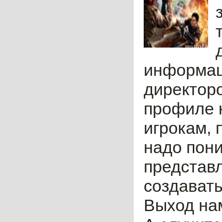
информац
директор
профиле н
игрокам, 
надо пони
представл
создават
Выход нам