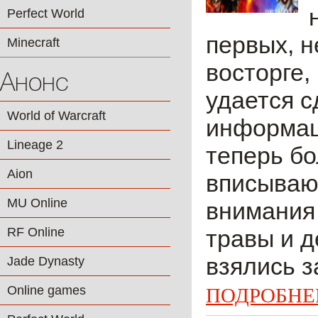
Perfect World
первых, н
Minecraft
восторге,
Анонс
удается с
World of Warcraft
информаци
Lineage 2
теперь бо
Aion
вписываю
MU Online
внимания
RF Online
травы и д
взялись з
Jade Dynasty
Online games
ПОДРОБНЕ