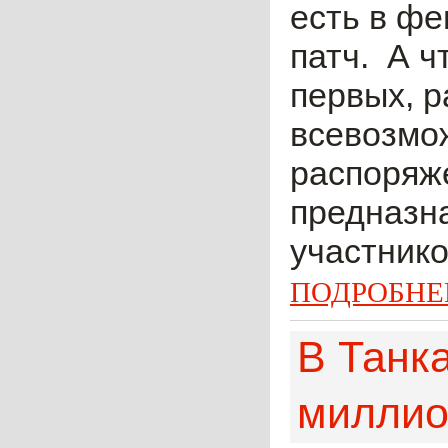
есть в фе
патч. А ч
первых, р
всевозмо
распоряж
предназн
участнико
ПОДРОБНЕ
В Танк
миллио