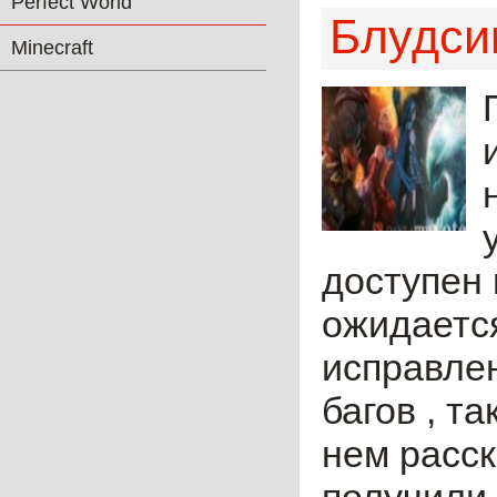
Perfect World
Блудси
Minecraft
доступен 
ожидается
исправлен
багов , т
нем расс