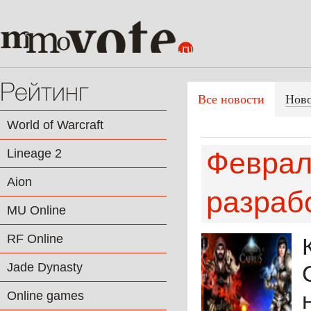
Рейтинг
Все новости
Нов
World of Warcraft
Lineage 2
Феврал
Aion
разраб
MU Online
RF Online
Jade Dynasty
Online games