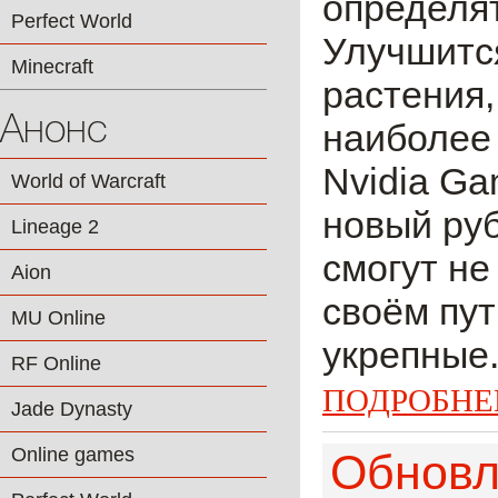
определят
Perfect World
Улучшится
Minecraft
растения,
Анонс
наиболее
Nvidia Ga
World of Warcraft
новый руб
Lineage 2
смогут не
Aion
своём пут
MU Online
укрепные.
RF Online
ПОДРОБНЕ
Jade Dynasty
Online games
Обновле