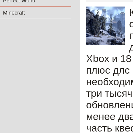
Perfect World
Minecraft
Xbox и 18
плюс длс 
необходим
три тысяч
обновлен
менее два
часть кве