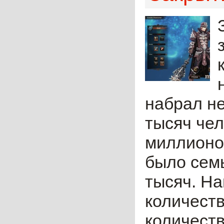
набрал не
тысяч чел
миллионо
было сем
тысяч. Н
количеств
количеств