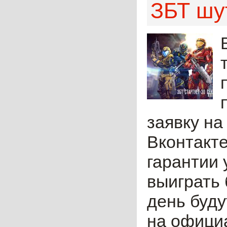
ЗБТ шу
заявку на
Вконтакте
гарантии 
выиграть 
день буду
на официа