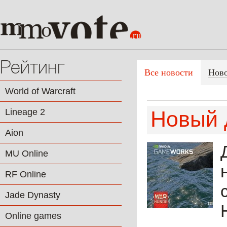
Рейтинг
Все новости
Нов
World of Warcraft
Lineage 2
Новый 
Aion
MU Online
RF Online
Jade Dynasty
Online games