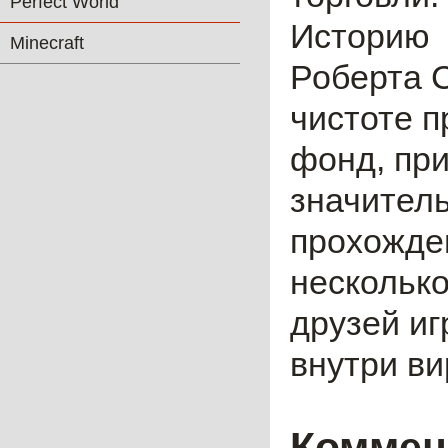
Perfect World
Историю N
Minecraft
Роберта С
чистоте п
фонд, пр
значител
прохожде
нескольк
друзей иг
внутри ви
Коммен