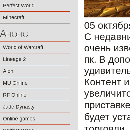
Perfect World
Minecraft
05 октябр
Анонс
С недавни
очень изв
World of Warcraft
пк. В доп
Lineage 2
удивител
Aion
Контент и
MU Online
увеличитс
RF Online
приставке
Jade Dynasty
будет ус
Online games
торговли.