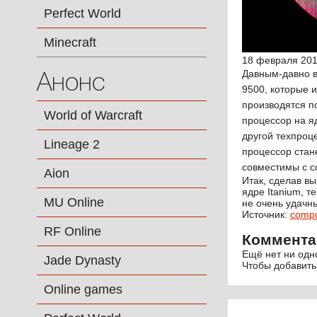
Perfect World
Minecraft
18 февраля 20
Давным-давно в
Анонс
9500, которые 
производятся п
World of Warcraft
процессор на яд
другой техпроце
Lineage 2
процессор стане
совместимы с с
Aion
Итак, сделав вы
ядре Itanium, 
MU Online
не очень удачны
Источник:
compu
RF Online
Коммента
Ещё нет ни одн
Jade Dynasty
Чтобы добавить
Online games