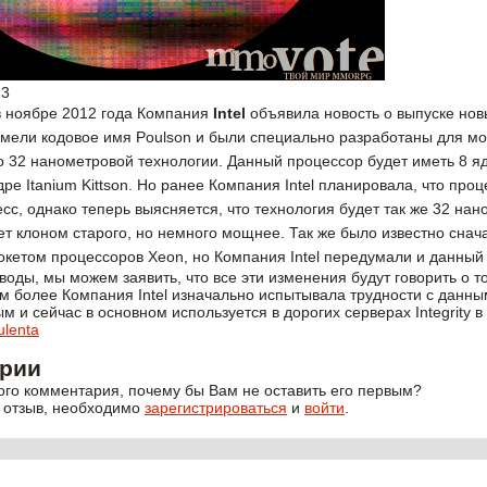
13
 ноябре 2012 года Компания
Intel
объявила новость о выпуске нов
имели кодовое имя Poulson и были специально разработаны для 
о 32 нанометровой технологии. Данный процессор будет иметь 8 яд
ре Itanium Kittson. Но ранее Компания Intel планировала, что про
сс, однако теперь выясняется, что технология будет так же 32 на
т клоном старого, но немного мощнее. Так же было известно сначал
окетом процессоров Xeon, но Компания Intel передумали и данный 
воды, мы можем заявить, что все эти изменения будут говорить о 
тем более Компания Intel изначально испытывала трудности с данн
м и сейчас в основном используется в дорогих серверах Integrity в
lenta
рии
ого комментария, почему бы Вам не оставить его первым?
 отзыв, необходимо
зарегистрироваться
и
войти
.