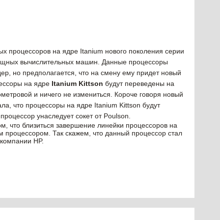
ых процессоров на ядре Itanium нового поколения серии
мощных вычислительных машин. Данные процессоры
ер, но предполагается, что на смену ему придет новый
цессоры на ядре
Itanium Kittson
будут переведены на
нометровой и ничего не измениться. Короче говоря новый
а, что процессоры на ядре Itanium Kittson будут
процессор унаследует сокет от Poulson.
том, что близиться завершение линейки процессоров на
ым процессором. Так скажем, что данный процессор стал
 компании HP.