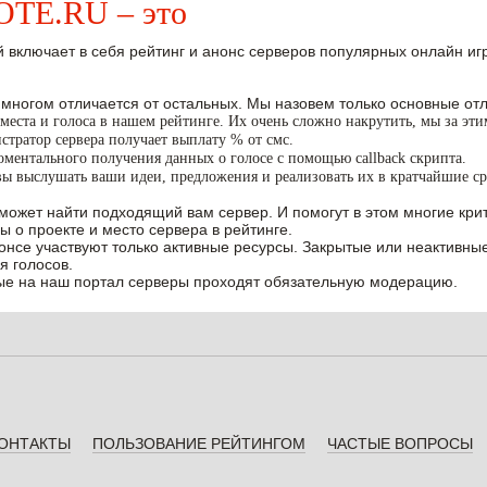
E.RU – это
 включает в себя рейтинг и анонс серверов популярных онлайн игр W
 многом отличается от остальных. Мы назовем только основные отл
места и голоса в нашем рейтинге. Их очень сложно накрутить, мы за эт
тратор сервера получает выплату % от смс.
ментального получения данных о голосе с помощью callback скрипта.
вы выслушать ваши идеи, предложения и реализовать их в кратчайшие ср
может найти подходящий вам сервер. И помогут в этом многие крит
ы о проекте и место сервера в рейтинге.
нонсе участвуют только активные ресурсы. Закрытые или неактивны
я голосов.
е на наш портал серверы проходят обязательную модерацию.
ОНТАКТЫ
ПОЛЬЗОВАНИЕ РЕЙТИНГОМ
ЧАСТЫЕ ВОПРОСЫ