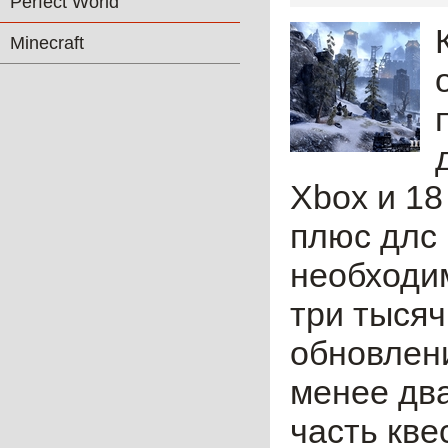
Perfect World
Minecraft
Xbox и 18
плюс длс 
необходим
три тысяч
обновлен
менее два
часть кве