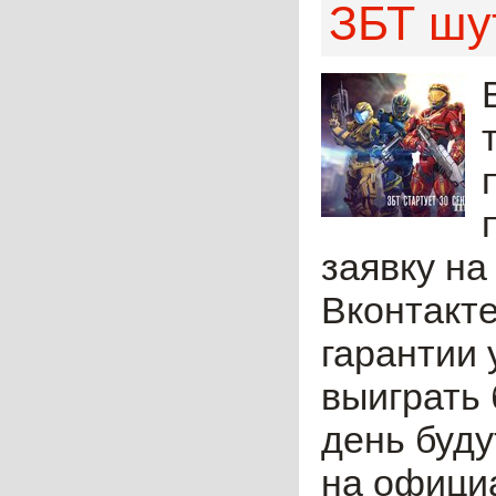
ЗБТ шу
заявку на
Вконтакте
гарантии 
выиграть 
день буду
на официа