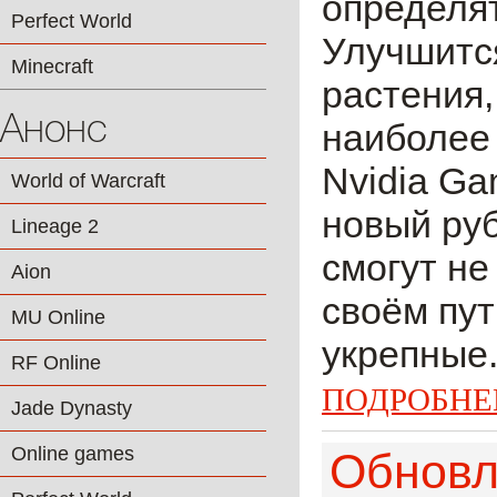
определят
Perfect World
Улучшится
Minecraft
растения,
Анонс
наиболее
Nvidia Ga
World of Warcraft
новый руб
Lineage 2
смогут не
Aion
своём пут
MU Online
укрепные.
RF Online
ПОДРОБНЕ
Jade Dynasty
Online games
Обновле