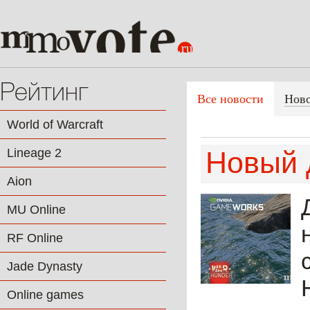
Рейтинг
Все новости
Нов
World of Warcraft
Lineage 2
Новый 
Aion
MU Online
RF Online
Jade Dynasty
Online games