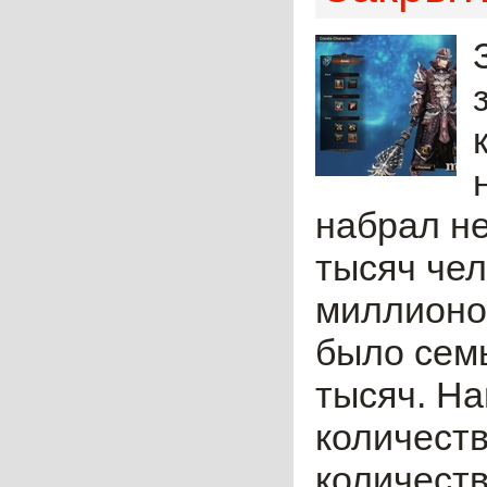
набрал не
тысяч чел
миллионо
было сем
тысяч. Н
количеств
количеств