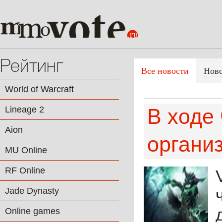
Рейтинг
Все новости
Нов
World of Warcraft
Lineage 2
В ходе 
Aion
органи
MU Online
RF Online
Jade Dynasty
Online games