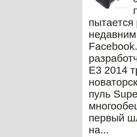
пытается 
недавним
Facebook.
разработч
Е3 2014 т
новаторск
пуль Supe
многообещ
первый ш
на...