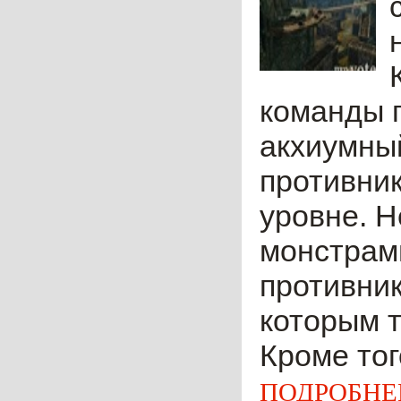
команды п
акхиумный
противни
уровне. Н
монстрам
противник
которым т
Кроме тог
ПОДРОБНЕ