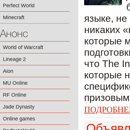
Perfect World
языке, не
Minecraft
никаких «
Анонс
которые м
World of Warcraft
подготовк
Lineage 2
что The I
Aion
которые н
MU Online
специфике
RF Online
призовым
Jade Dynasty
ПОДРОБНЕ
Online games
Объявл