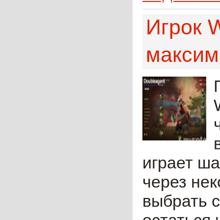
Игрок W
максим
играет ш
через не
выбрать с