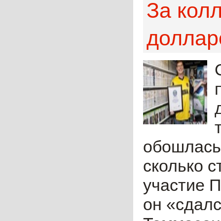
За кол
доллар
обошлась 
сколько с
участие 
он «сдалс