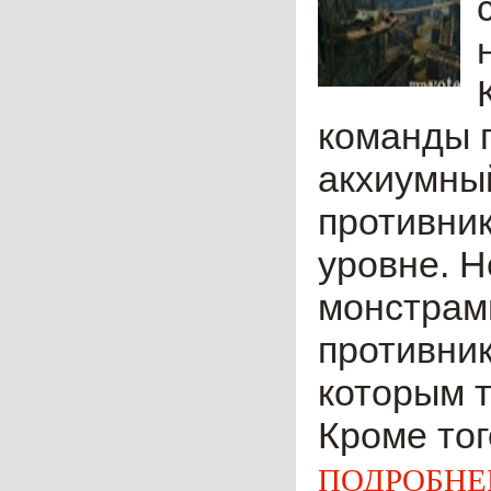
команды п
акхиумный
противни
уровне. Н
монстрам
противник
которым т
Кроме тог
ПОДРОБНЕ