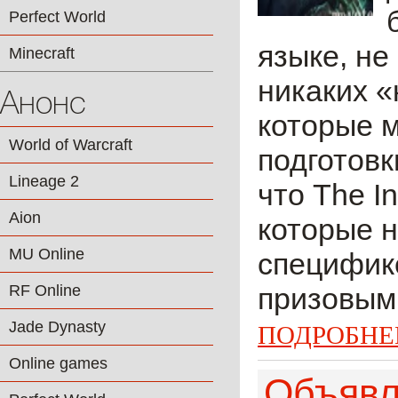
Perfect World
языке, не
Minecraft
никаких «
Анонс
которые м
World of Warcraft
подготовк
Lineage 2
что The I
Aion
которые н
MU Online
специфике
RF Online
призовым
Jade Dynasty
ПОДРОБНЕ
Online games
Объявл