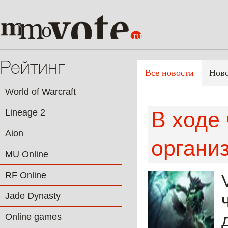
Рейтинг
Все новости
Нов
World of Warcraft
Lineage 2
В ходе 
Aion
органи
MU Online
RF Online
Jade Dynasty
Online games