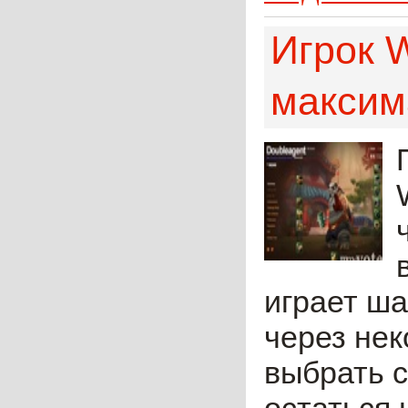
Игрок W
максим
играет ш
через не
выбрать с