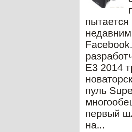
пытается 
недавним
Facebook.
разработч
Е3 2014 т
новаторск
пуль Supe
многообещ
первый ш
на...