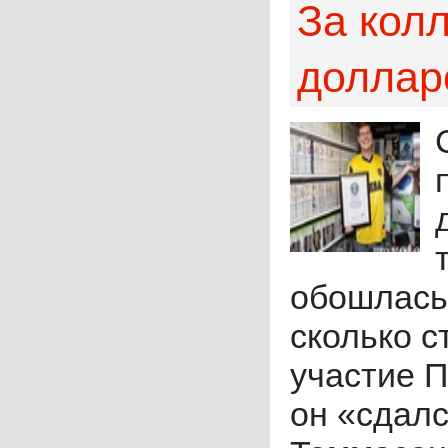
За кол
доллар
обошлась 
сколько с
участие 
он «сдалс