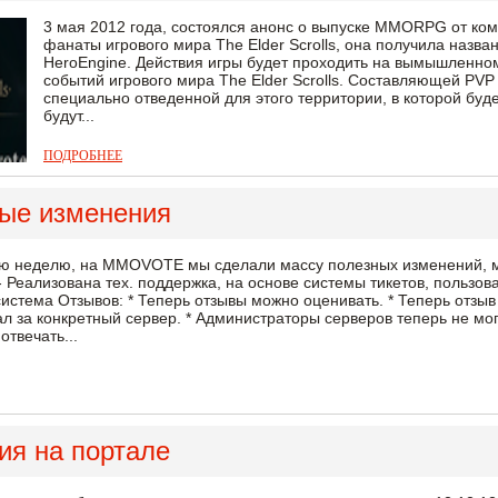
3 мая 2012 года, состоялся анонс о выпуске MMORPG от комп
фанаты игрового мира The Elder Scrolls, она получила названи
HeroEngine. Действия игры будет проходить на вымышленном
событий игрового мира The Elder Scrolls. Cоставляющей PVP
специально отведенной для этого территории, в которой буде
будут...
ПОДРОБНЕЕ
ые изменения
ю неделю, на MMOVOTE мы сделали массу полезных изменений, м
 Реализована тех. поддержка, на основе системы тикетов, пользова
стема Отзывов: * Теперь отзывы можно оценивать. * Теперь отзыв м
л за конкретный сервер. * Администраторы серверов теперь не мог
отвечать...
ия на портале