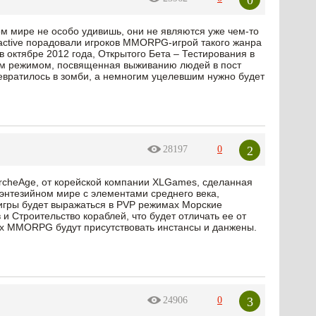
м мире не особо удивишь, они не являются уже чем-то
active порадовали игроков MMORPG-игрой такого жанра
 в октябре 2012 года, Открытого Бета – Тестирования в
ким режимом, посвященная выживанию людей в пост
евратилось в зомби, а немногим уцелевшим нужно будет
2
28197
0
rcheAge, от корейской компании XLGames, сделанная
фэнтезийном мире с элементами среднего века,
 игры будет выражаться в PVP режимах Морские
и Строительство кораблей, что будет отличать ее от
ых MMORPG будут присутствовать инстансы и данжены.
3
24906
0