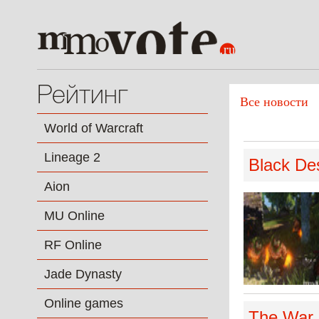
Рейтинг
Все новости
World of Warcraft
Lineage 2
Black De
Aion
MU Online
RF Online
Jade Dynasty
Online games
The War