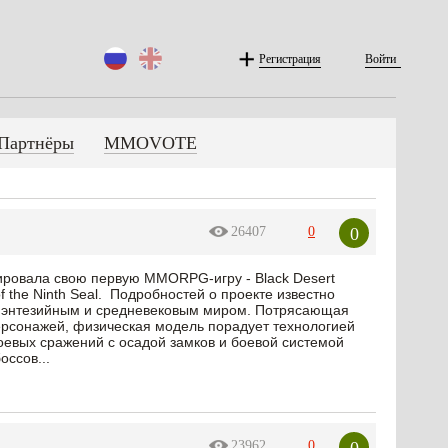
Регистрация
Войти
Партнёры
MMOVOTE
0
26407
0
сировала свою первую MMORPG-игру - Black Desert
of the Ninth Seal. Подробностей о проекте известно
м фэнтезийным и средневековым миром. Потрясающая
ерсонажей, физическая модель порадует технологией
оевых сражений с осадой замков и боевой системой
оссов...
0
23962
0