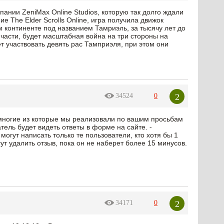
ании ZeniMax Online Studios, которую так долго ждали
е The Elder Scrolls Online, игра получила движок
 континенте под названием Тамриэль, за тысячу лет до
 части, будет масштабная война на три стороны на
т участвовать девять рас Тамприэля, при этом они
2
34524
0
ногие из которые мы реализовали по вашим просьбам
тель будет видеть ответы в форме на сайте. -
огут написать только те пользователи, кто хотя бы 1
ут удалить отзыв, пока он не наберет более 15 минусов.
2
34171
0