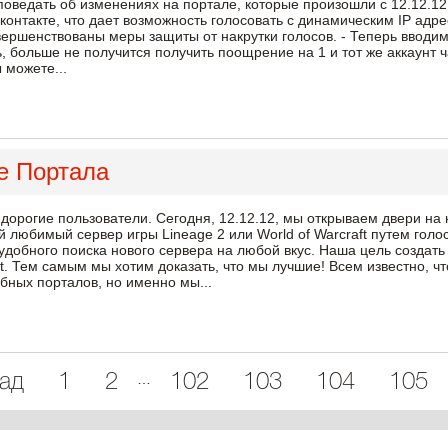
поведать об изменениях на портале, которые произошли с 12.12.12
контакте, что дает возможность голосовать с динамическим IP адр
овершенствованы меры защиты от накрутки голосов. - Теперь ввод
, больше не получится получить поощрение на 1 и тот же аккаунт ч
 можете...
е Портала
 дорогие пользователи. Сегодня, 12.12.12, мы открываем двери 
 любимый сервер игры Lineage 2 или World of Warcraft путем голо
 удобного поиска нового сервера на любой вкус. Наша цель создать
ft. Тем самым мы хотим доказать, что мы лучшие! Всем известно, ч
бных порталов, но именно мы...
…
ад
1
2
102
103
104
105