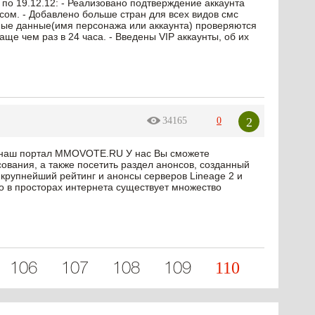
 по 19.12.12: - Реализовано подтверждение аккаунта
есом. - Добавлено больше стран для всех видов смс
имые данные(имя персонажа или аккаунта) проверяются
аще чем раз в 24 часа. - Введены VIP аккаунты, об их
2
34165
0
на наш портал MMOVOTE.RU У нас Вы сможете
сования, а также посетить раздел анонсов, созданный
 крупнейший рейтинг и анонсы серверов Lineage 2 и
то в просторах интернета существует множество
110
106
107
108
109