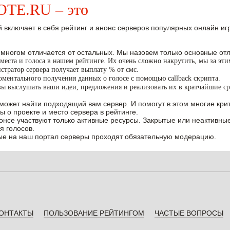
E.RU – это
 включает в себя рейтинг и анонс серверов популярных онлайн игр W
 многом отличается от остальных. Мы назовем только основные отл
места и голоса в нашем рейтинге. Их очень сложно накрутить, мы за эт
тратор сервера получает выплату % от смс.
ментального получения данных о голосе с помощью callback скрипта.
вы выслушать ваши идеи, предложения и реализовать их в кратчайшие ср
может найти подходящий вам сервер. И помогут в этом многие крит
ы о проекте и место сервера в рейтинге.
нонсе участвуют только активные ресурсы. Закрытые или неактивны
я голосов.
е на наш портал серверы проходят обязательную модерацию.
ОНТАКТЫ
ПОЛЬЗОВАНИЕ РЕЙТИНГОМ
ЧАСТЫЕ ВОПРОСЫ