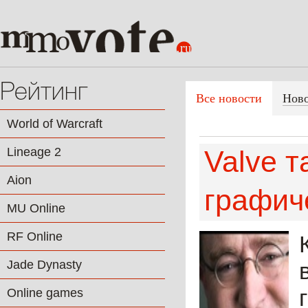
Рейтинг
Все новости
Нов
World of Warcraft
Lineage 2
Valve 
Aion
графич
MU Online
RF Online
Jade Dynasty
Online games