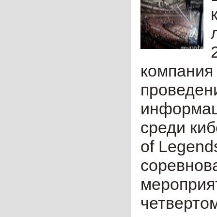
компания 
проведен
информац
среди ки
of Legend
соревнова
мероприят
четвертом