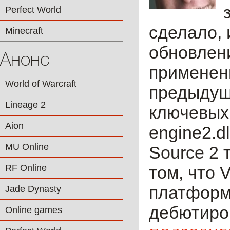
Perfect World
сделало,
Minecraft
обновлени
Анонс
применен
World of Warcraft
предыдуще
Lineage 2
ключевых
Aion
engine2.dl
MU Online
Source 2 
RF Online
том, что 
платформо
Jade Dynasty
дебютиров
Online games