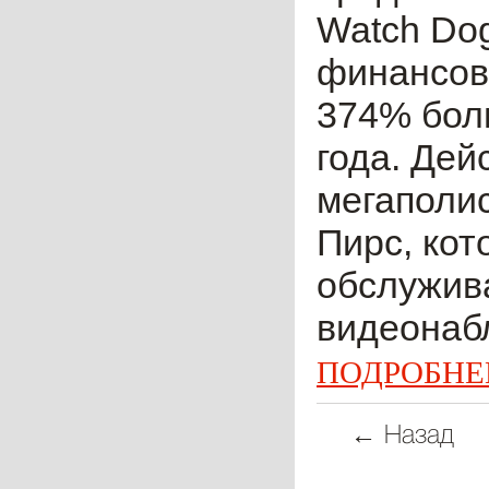
Watch Dog
финансов
374% бол
года. Дей
мегаполис
Пирс, кот
обслужив
видеонабл
ПОДРОБНЕ
← Назад