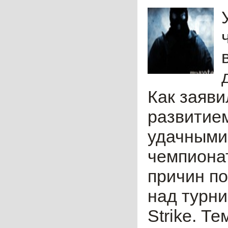
Как заяв
развитием
удачными 
чемпионат
причин по
над турни
Strike. Т