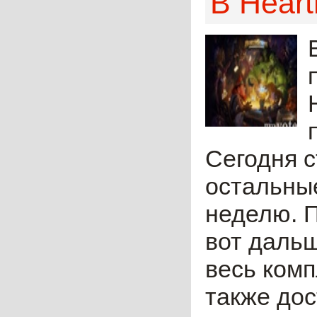
В Hear
Сегодня с
остальные
неделю. П
вот даль
весь комп
также дос