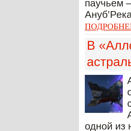
паучьем —
Ануб’Река
ПОДРОБНЕ
В «Алл
астрал
одной из 