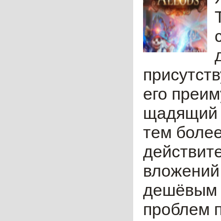
присутств
его преим
щадящий д
тем более
действит
вложений.
дешёвым д
проблем п