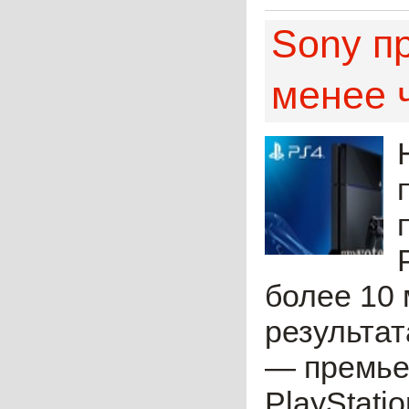
Sony п
менее ч
более 10
результат
— премье
PlayStati