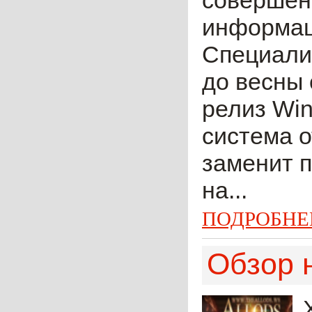
совершен
информаци
Специалис
до весны 
релиз Wi
система о
заменит 
на...
ПОДРОБНЕ
Обзор 