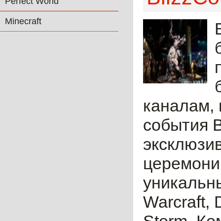
Perfect World
Minecraft
каналам, 
события B
эксклюзив
церемонию
уникальны
Warcraft, 