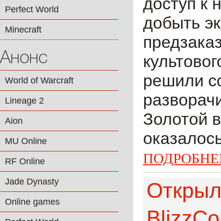
доступ к 
Perfect World
добыть э
Minecraft
предзаказ
Анонс
культовог
решили со
World of Warcraft
разворачи
Lineage 2
Золотой в
Aion
оказалось
MU Online
ПОДРОБНЕ
RF Online
Jade Dynasty
Открыл
Online games
BlizzCo