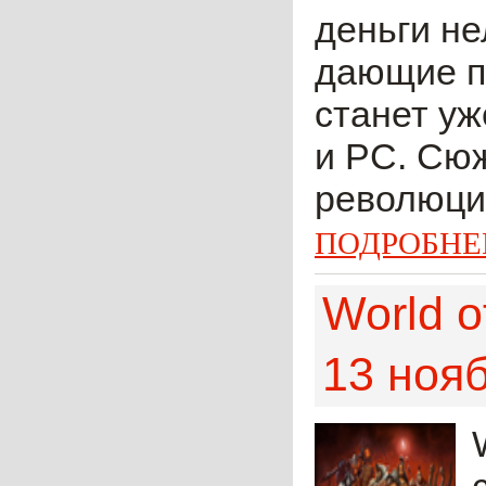
деньги не
дающие пр
станет уж
и PC. Сю
революции
ПОДРОБНЕ
World o
13 ноя