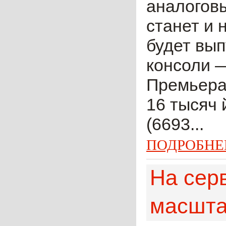
аналоговы
станет и 
будет вып
консоли —
Премьера 
16 тысяч 
(6693...
ПОДРОБНЕ
На сер
масшта