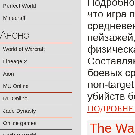
Подробнос
Perfect World
что игра 
Minecraft
средневе
Анонс
пейзажей
физическ
World of Warcraft
Составля
Lineage 2
боевых ср
Aion
non-targe
MU Online
убийств б
RF Online
ПОДРОБНЕ
Jade Dynasty
Online games
The Wa