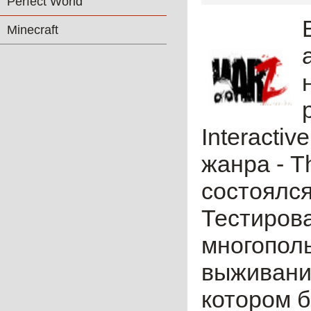
Perfect World
Minecraft
Interacti
жанра - T
состоялся
Тестирова
многопол
выживани
котором б