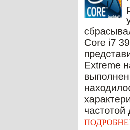
сбрасывал
Core i7 3
представи
Extreme н
выполнен 
находилос
характери
частотой 
ПОДРОБНЕ