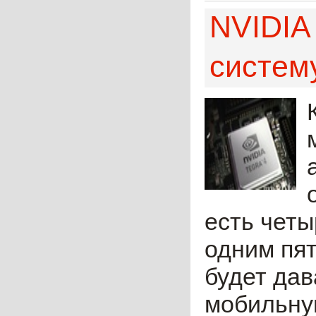
NVIDIA
систему
есть чет
одним пят
будет дав
мобильную