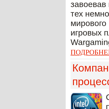
завоевав 
тех немно
мирового
игровых п
Wargaming
ПОДРОБНЕ
Компани
процесс