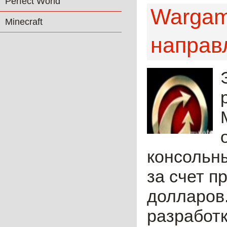
Perfect World
Wargam
Minecraft
направ
консольны
за счет п
долларов.
разработк