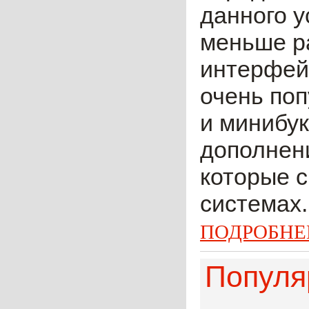
данного у
меньше ра
интерфейс
очень по
и минибук
дополнени
которые 
системах.
ПОДРОБНЕ
Популяр