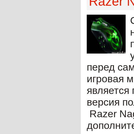
Razer 
перед са
игровая 
является
версия п
Razer Nag
дополните