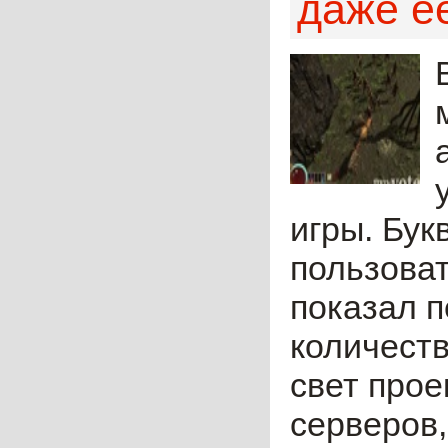
даже е
игры. Бу
пользоват
показал п
количеств
свет прое
серверов,