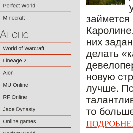
Perfect World
займется 
Minecraft
Каролине.
Анонс
них зада
World of Warcraft
делать «
Lineage 2
девелопер
Aion
новую стр
MU Online
лучше. По
RF Online
талантлив
то больше
Jade Dynasty
Online games
ПОДРОБНЕ