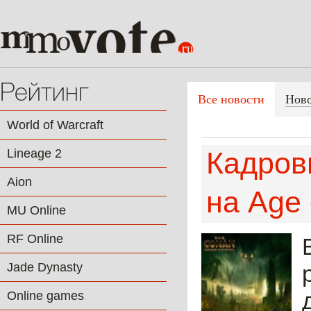
Рейтинг
Все новости
Нов
World of Warcraft
Lineage 2
Кадров
Aion
на Age
MU Online
RF Online
Jade Dynasty
Online games