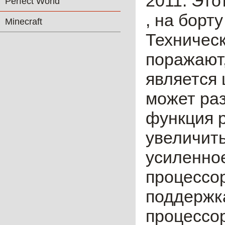
2011. Это
Perfect World
, на борт
Minecraft
Техническ
поражают,
является 
может раз
функция 
увеличить
усиленно
процессор
поддержка
процессор