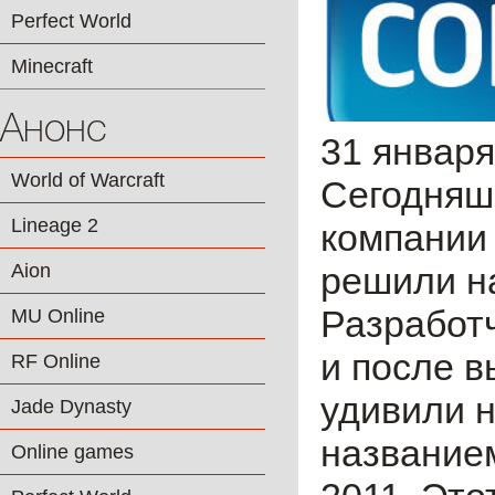
Perfect World
Minecraft
Анонс
31 января
World of Warcraft
Сегодняшн
Lineage 2
компани
Aion
решили н
Разработч
MU Online
и после 
RF Online
удивили н
Jade Dynasty
название
Online games