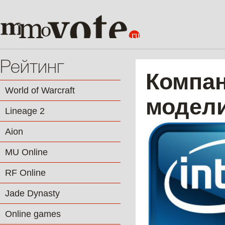
Рейтинг
Компан
World of Warcraft
модели
Lineage 2
Aion
MU Online
RF Online
Jade Dynasty
Online games