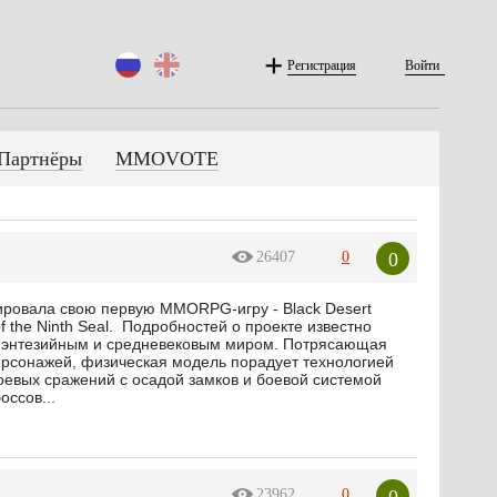
Регистрация
Войти
Партнёры
MMOVOTE
0
26407
0
сировала свою первую MMORPG-игру - Black Desert
of the Ninth Seal. Подробностей о проекте известно
м фэнтезийным и средневековым миром. Потрясающая
ерсонажей, физическая модель порадует технологией
оевых сражений с осадой замков и боевой системой
оссов...
0
23962
0