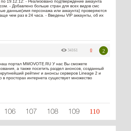
 по 19.12.12: - Реализовано подтверждение аккаунта
есом. - Добавлено больше стран для всех видов смс
имые данные(имя персонажа или аккаунта) проверяются
аще чем раз в 24 часа. - Введены VIP аккаунты, об их
2
34161
0
на наш портал MMOVOTE.RU У нас Вы сможете
сования, а также посетить раздел анонсов, созданный
 крупнейший рейтинг и анонсы серверов Lineage 2 и
то в просторах интернета существует множество
110
106
107
108
109