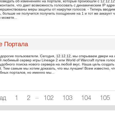
поведать об изменениях на портале, которые произошли с 12.12.12
контакте, что дает возможность голосовать с динамическим IP адр
овершенствованы меры защиты от накрутки голосов. - Теперь ввод
, больше не получится получить поощрение на 1 и тот же аккаунт ч
 можете...
е Портала
 дорогие пользователи. Сегодня, 12.12.12, мы открываем двери 
 любимый сервер игры Lineage 2 или World of Warcraft путем голо
 удобного поиска нового сервера на любой вкус. Наша цель создать
ft. Тем самым мы хотим доказать, что мы лучшие! Всем известно, ч
бных порталов, но именно мы...
…
ад
1
2
102
103
104
105