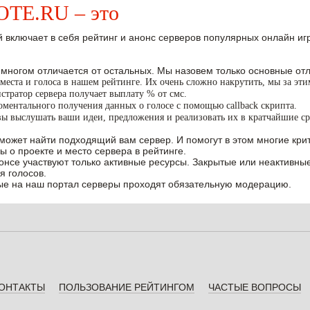
E.RU – это
 включает в себя рейтинг и анонс серверов популярных онлайн игр W
 многом отличается от остальных. Мы назовем только основные отл
места и голоса в нашем рейтинге. Их очень сложно накрутить, мы за эт
тратор сервера получает выплату % от смс.
ментального получения данных о голосе с помощью callback скрипта.
вы выслушать ваши идеи, предложения и реализовать их в кратчайшие ср
может найти подходящий вам сервер. И помогут в этом многие крит
ы о проекте и место сервера в рейтинге.
нонсе участвуют только активные ресурсы. Закрытые или неактивны
я голосов.
е на наш портал серверы проходят обязательную модерацию.
ОНТАКТЫ
ПОЛЬЗОВАНИЕ РЕЙТИНГОМ
ЧАСТЫЕ ВОПРОСЫ