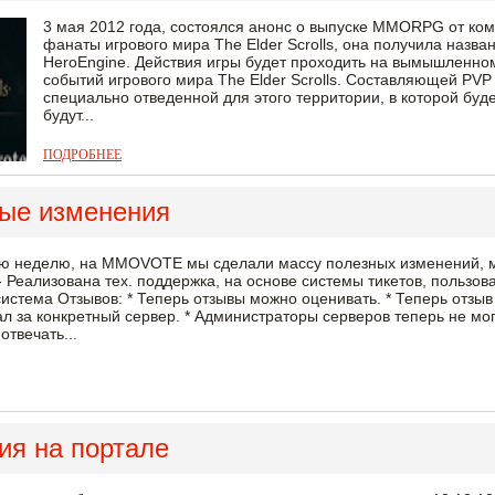
3 мая 2012 года, состоялся анонс о выпуске MMORPG от комп
фанаты игрового мира The Elder Scrolls, она получила названи
HeroEngine. Действия игры будет проходить на вымышленном
событий игрового мира The Elder Scrolls. Cоставляющей PVP
специально отведенной для этого территории, в которой буде
будут...
ПОДРОБНЕЕ
ые изменения
ю неделю, на MMOVOTE мы сделали массу полезных изменений, м
 Реализована тех. поддержка, на основе системы тикетов, пользова
стема Отзывов: * Теперь отзывы можно оценивать. * Теперь отзыв м
л за конкретный сервер. * Администраторы серверов теперь не мог
отвечать...
ия на портале