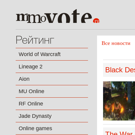
Рейтинг
Все новости
World of Warcraft
Lineage 2
Black De
Aion
MU Online
RF Online
Jade Dynasty
Online games
The War