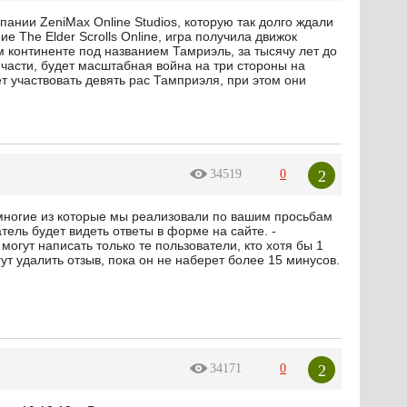
ании ZeniMax Online Studios, которую так долго ждали
е The Elder Scrolls Online, игра получила движок
 континенте под названием Тамриэль, за тысячу лет до
 части, будет масштабная война на три стороны на
т участвовать девять рас Тамприэля, при этом они
2
34519
0
ногие из которые мы реализовали по вашим просьбам
тель будет видеть ответы в форме на сайте. -
огут написать только те пользователи, кто хотя бы 1
ут удалить отзыв, пока он не наберет более 15 минусов.
2
34171
0