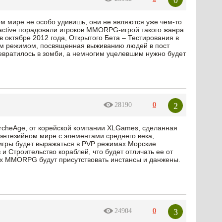
м мире не особо удивишь, они не являются уже чем-то
active порадовали игроков MMORPG-игрой такого жанра
 в октябре 2012 года, Открытого Бета – Тестирования в
ким режимом, посвященная выживанию людей в пост
евратилось в зомби, а немногим уцелевшим нужно будет
2
28190
0
rcheAge, от корейской компании XLGames, сделанная
фэнтезийном мире с элементами среднего века,
 игры будет выражаться в PVP режимах Морские
и Строительство кораблей, что будет отличать ее от
ых MMORPG будут присутствовать инстансы и данжены.
3
24904
0