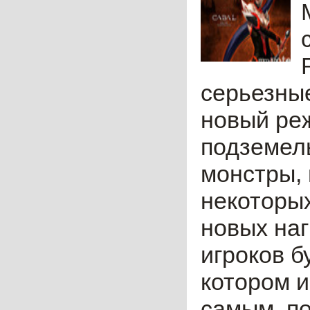
серьезные
новый ре
подземел
монстры,
некоторых
новых наг
игроков б
котором и
самым, по