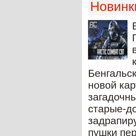
Новинки
Бенгальск
новой кар
загадочны
старые-д
задрапир
пушки пер