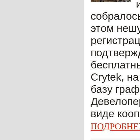
собралось
этом неш
регистрац
подтверж
бесплатны
Crytek, н
базу граф
Девелопе
виде кооп
ПОДРОБНЕ