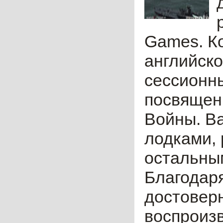
Games. Ко
английско
сессионн
посвящен
Войны. В
лодками,
остальным
Благодаря
достовер
воспроиз