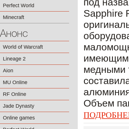
под назв
Perfect World
Sapphire
Minecraft
оригиналь
Анонс
оборудова
маломощн
World of Warcraft
имеющим 
Lineage 2
медными 
Aion
составила
MU Online
алюминия
RF Online
Объем пам
Jade Dynasty
ПОДРОБНЕ
Online games