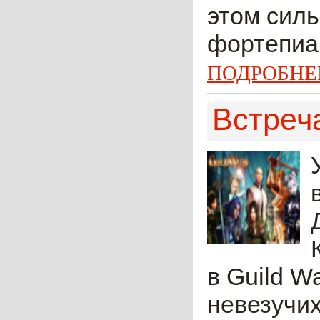
этом силь
фортепиан
ПОДРОБНЕ
Встреча
в Guild W
невезучи