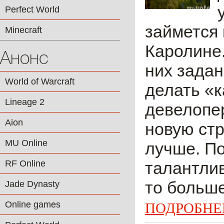
Perfect World
займется 
Minecraft
Каролине.
Анонс
них зада
World of Warcraft
делать «
Lineage 2
девелопер
Aion
новую стр
MU Online
лучше. По
RF Online
талантлив
то больше
Jade Dynasty
Online games
ПОДРОБНЕ