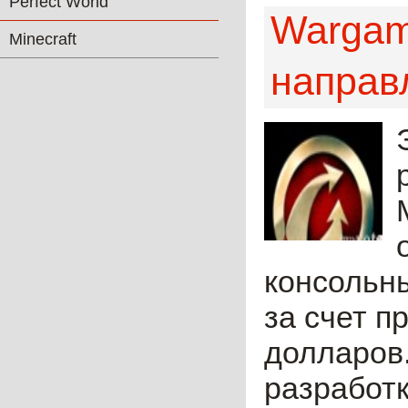
Perfect World
Wargam
Minecraft
направ
консольны
за счет п
долларов.
разработк