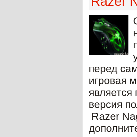
Razer 
перед са
игровая 
является
версия п
Razer Nag
дополните