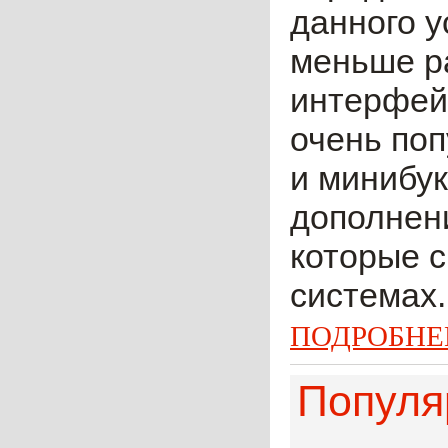
данного у
меньше ра
интерфейс
очень по
и минибук
дополнени
которые 
системах.
ПОДРОБНЕ
Популяр