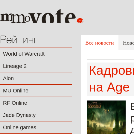
Рейтинг
Все новости
Нов
World of Warcraft
Lineage 2
Кадров
Aion
на Age
MU Online
RF Online
Jade Dynasty
Online games