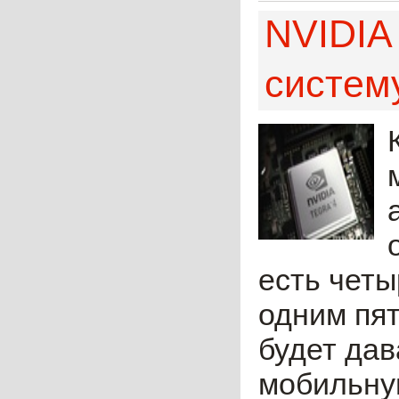
NVIDIA
систему
есть чет
одним пят
будет дав
мобильную