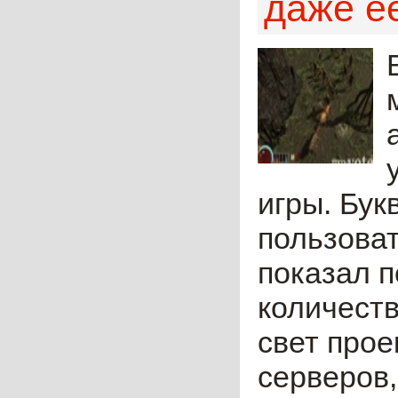
даже е
игры. Бу
пользоват
показал п
количеств
свет прое
серверов,