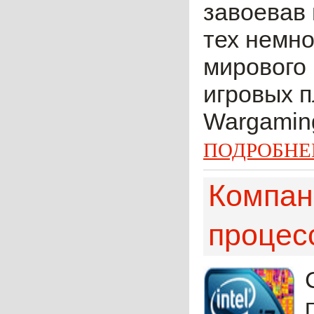
завоевав 
тех немно
мирового
игровых п
Wargaming
ПОДРОБНЕ
Компани
процесс