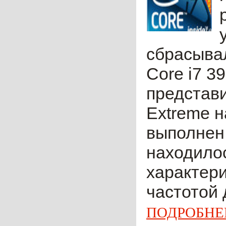
сбрасывал
Core i7 3
представи
Extreme н
выполнен 
находилос
характери
частотой 
ПОДРОБНЕ