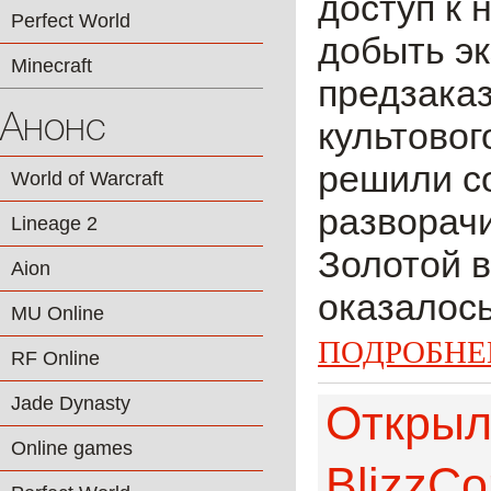
доступ к 
Perfect World
добыть э
Minecraft
предзаказ
Анонс
культовог
решили со
World of Warcraft
разворачи
Lineage 2
Золотой в
Aion
оказалось
MU Online
ПОДРОБНЕ
RF Online
Jade Dynasty
Открыл
Online games
BlizzCo