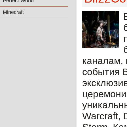
Perfect World
Minecraft
каналам, 
события B
эксклюзив
церемонию
уникальны
Warcraft, 