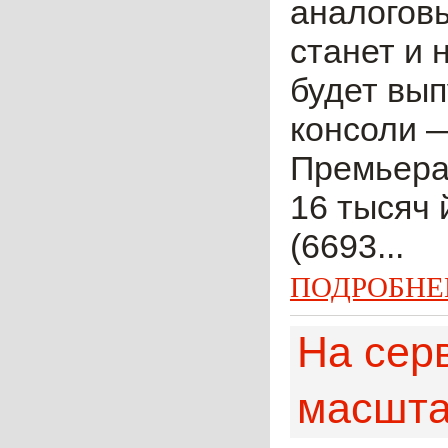
аналоговы
станет и 
будет вып
консоли —
Премьера 
16 тысяч 
(6693...
ПОДРОБНЕ
На сер
масшта