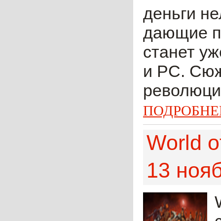
деньги не
дающие пр
станет уж
и PC. Сю
революции
ПОДРОБНЕ
World o
13 ноя