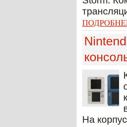
Storm. Ко
трансляци
ПОДРОБНЕ
Ninten
консол
На корпу