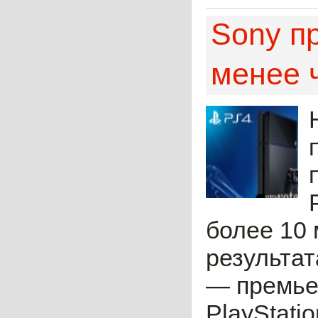
Sony п
менее ч
более 10
результат
— премье
PlayStati