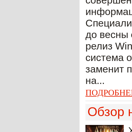
совершен
информаци
Специалис
до весны 
релиз Wi
система о
заменит 
на...
ПОДРОБНЕ
Обзор 