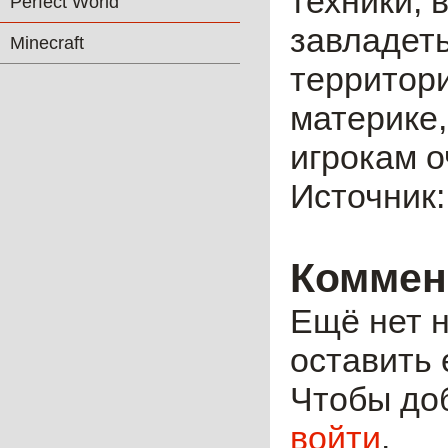
техники, 
Perfect World
завладет
Minecraft
территори
материке,
игрокам 
Источник
Коммен
Ещё нет н
оставить 
Чтобы до
войти
.