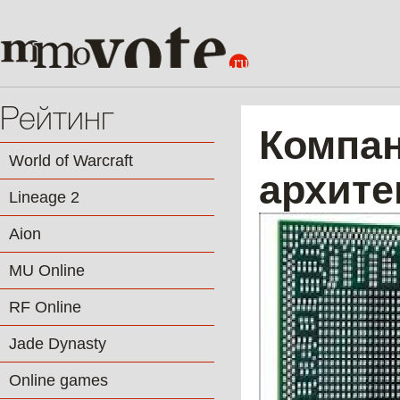
Рейтинг
Компан
World of Warcraft
архите
Lineage 2
Aion
MU Online
RF Online
Jade Dynasty
Online games