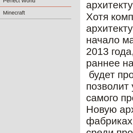
Perfect World
архитект
Minecraft
Хотя комп
архитекту
начало ма
2013 года
раннее на
будет про
позволит
самого пр
Новую арх
фабриках 
cреди про