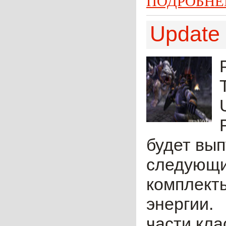
ПОДРОБНЕ
Update
будет вып
следующи
комплект
энергии.
части кла