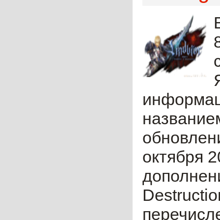
информац
названием
обновлени
октября 2
дополнени
Destructio
перечисле