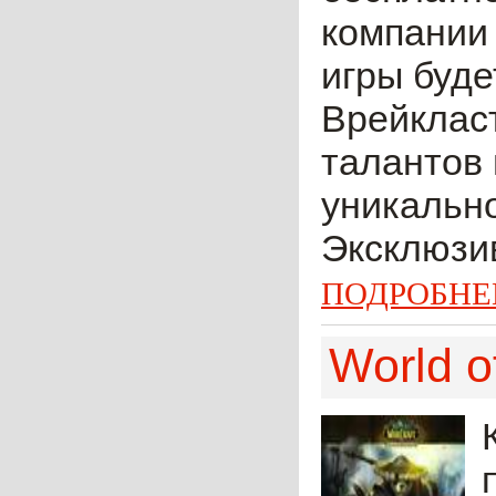
компании 
игры буд
Врейкласт
талантов 
уникально
Эксклюзив
ПОДРОБНЕ
World o