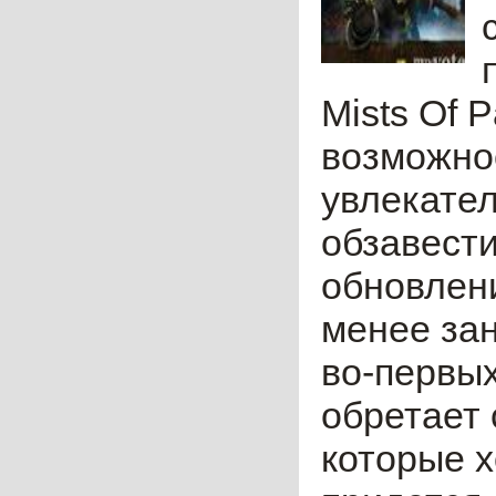
Mists Of 
возможно
увлекате
обзавести
обновлени
менее зан
во-первых
обретает 
которые х