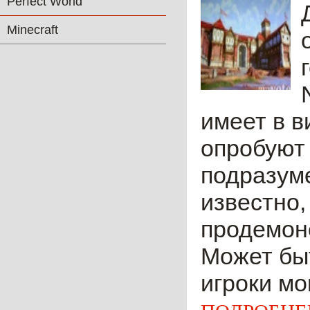
Perfect World
Minecraft
имеет в ви
опробуют 
подразуме
известно,
продемонс
Может быт
игроки мо