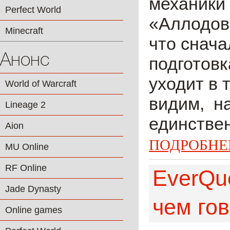
механики 
Perfect World
«Аллодов»
Minecraft
что снача
Анонс
подготовк
уходит в 
World of Warcraft
видим, н
Lineage 2
единствен
Aion
ПОДРОБНЕ
MU Online
RF Online
EverQue
Jade Dynasty
чем го
Online games