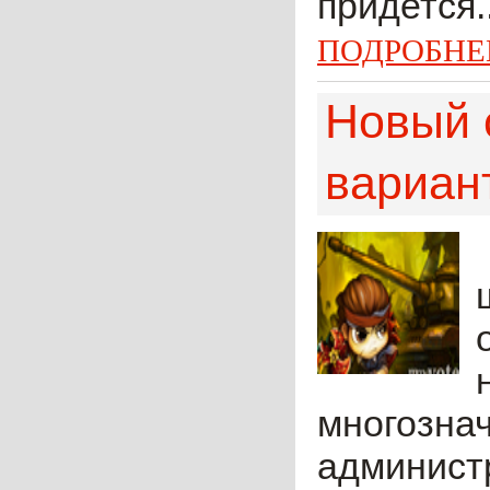
придется..
ПОДРОБНЕ
Новый 
вариан
многознач
администр