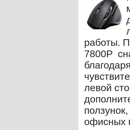
работы. 
7800P сн
благодаря
чувствите
левой ст
дополните
ползунок,
офисных 