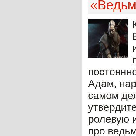
«Ведьм
постоянно
Адам, нар
самом дел
утвердите
ролевую 
про ведьм