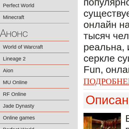
популярно
Perfect World
существуе
Minecraft
онлайн на
Анонс
тысяч чел
реальна, 
World of Warcraft
серкле су
Lineage 2
Fun, онла
Aion
ПОДРОБНЕ
MU Online
RF Online
Описан
Jade Dynasty
Online games