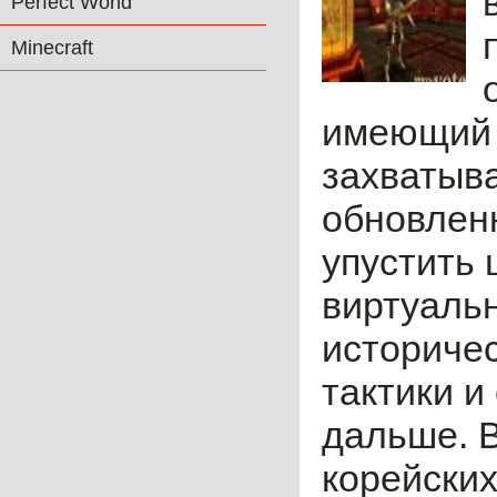
Perfect World
Minecraft
имеющий 
захватыва
обновлен
упустить 
виртуальн
историче
тактики и
дальше. В
корейских