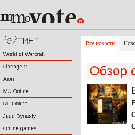
Рейтинг
Все новости
Нов
World of Warcraft
Lineage 2
Обзор 
Aion
MU Online
RF Online
Jade Dynasty
Online games