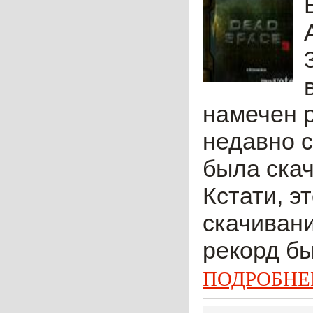
намечен р
недавно с
была ска
Кстати, э
скачиван
рекорд бы
ПОДРОБНЕ