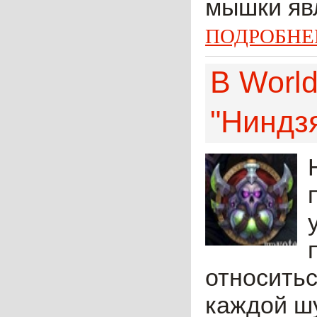
мышки явл
ПОДРОБНЕ
В World
"Ниндз
относитьс
каждой шу