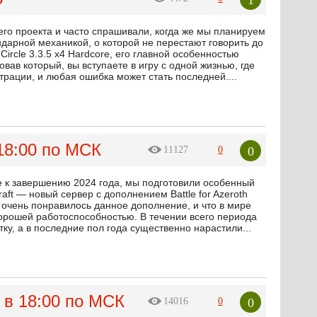
его проекта и часто спрашивали, когда же мы планируем
ндарной механикой, о которой не перестают говорить до
rcle 3.3.5 x4 Hardcore, его главной особенностью
вав который, вы вступаете в игру с одной жизнью, где
рации, и любая ошибка может стать последней....
 18:00 по МСК
0
11127
0
е к завершению 2024 года, мы подготовили особенный
aft — новый сервер с дополнением Battle for Azeroth
 очень понравилось данное дополнение, и что в мире
хорошей работоспособностью. В течении всего периода
ку, а в последние пол года существенно нарастили...
4 в 18:00 по МСК
0
14016
0