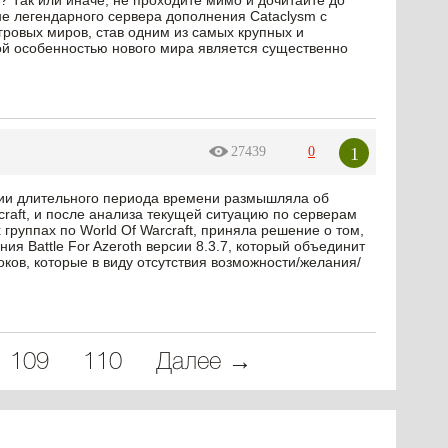
? Так или иначе, не проходите мимо и дочитайте до
е легендарного сервера дополнения Cataclysm с
гровых миров, став одним из самых крупных и
й особенностью нового мира является существенно
1
27439
0
нии длительного периода времени размышляла об
raft, и после анализа текущей ситуацию по серверам
х группах по World Of Warcraft, приняла решение о том,
ия Battle For Azeroth версии 8.3.7, который объединит
оков, которые в виду отсутствия возможности/желания/
109
110
Далее →