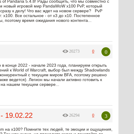
 of Pandaria 5.4.8! Рады сообщить, что мы совместно c
ем новый игровой мир PandaWoW x100 PvP, который
сразу к делу! Что вас ждет на новом сервере? PvP
 х100. Все остальное - от х3 до х10. Постепенное
ы, поэтому время ожидания нового контента...
0
20273
0
в конце 2022 - начале 2023 года, планируем открыть
ний к World of Warcraft, выбор был между Shadowlands
е конкурентный с текущим миром BFA, поэтому решено
кже ведется). Легион мы начали активно готовить к
и на нашем текущем сервере...
- 19.02.22
3
26294
0
lysm на х100? Помните тех людей, те эмоции и ощущения,