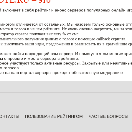
 включает в себя рейтинг и анонс серверов популярных онлайн игр W
 многом отличается от остальных. Мы назовем только основные отл
места и голоса в нашем рейтинге. Их очень сложно накрутить, мы за эт
тратор сервера получает выплату % от смс.
ментального получения данных о голосе с помощью callback скрипта.
вы выслушать ваши идеи, предложения и реализовать их в кратчайшие ср
может найти подходящий вам сервер. И помогут в этом многие крит
ы о проекте и место сервера в рейтинге.
нонсе участвуют только активные ресурсы. Закрытые или неактивны
я голосов.
е на наш портал серверы проходят обязательную модерацию.
ОНТАКТЫ
ПОЛЬЗОВАНИЕ РЕЙТИНГОМ
ЧАСТЫЕ ВОПРОСЫ