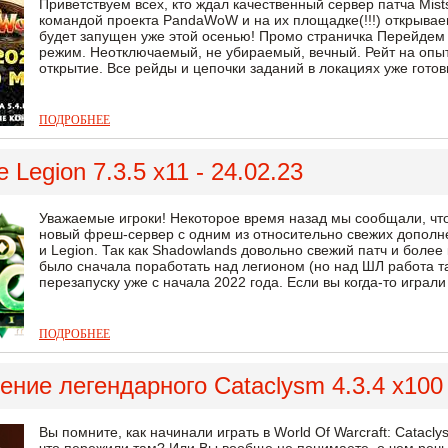
Приветствуем всех, кто ждал качественный сервер патча Mists
командой проекта PandaWoW и на их площадке(!!!) открыва
будет запущен уже этой осенью! Промо страничка Перейдем 
режим. Неотключаемый, не убираемый, вечный. Рейт на опыт:
открытие. Все рейды и цепочки заданий в локациях уже готов
ПОДРОБНЕЕ
 Legion 7.3.5 x11 - 24.02.23
Уважаемые игроки! Некоторое время назад мы сообщали, что 
новый фреш-сервер с одним из относительно свежих дополне
и Legion. Так как Shadowlands довольно свежий патч и боле
было сначала поработать над легионом (но над ШЛ работа та
перезапуску уже с начала 2022 года. Если вы когда-то играл
ПОДРОБНЕЕ
ние легендарного Cataclysm 4.3.4 x100 
Вы помните, как начинали играть в World Of Warcraft: Catac