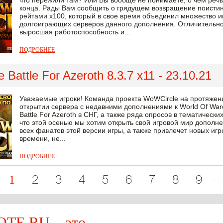
что пережили там? Или Вы вообще не понимаете, о чем речь
конца. Рады Вам сообщить о грядущем возвращение поистин
рейтами х100, который в свое время объединил множество и
долгоиграющих серверов данного дополнения. Отличительно
выросшая работоспособность и...
ПОДРОБНЕЕ
Battle For Azeroth 8.3.7 x11 - 23.10.21
Уважаемые игроки! Команда проекта WoWCircle на протяже
открытии сервера с недавними дополнениями к World Of Warc
Battle For Azeroth в СНГ, а также ряда опросов в тематически
что этой осенью мы хотим открыть свой игровой мир дополнен
всех фанатов этой версии игры, а также привлечет новых игр
времени, не...
ПОДРОБНЕЕ
1
…
2
3
4
5
6
7
8
9
E.RU – это