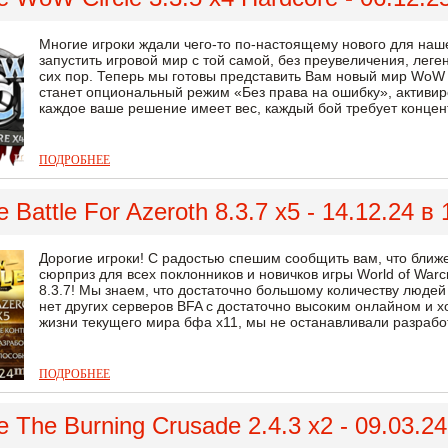
Многие игроки ждали чего-то по-настоящему нового для наш
запустить игровой мир с той самой, без преувеличения, леге
сих пор. Теперь мы готовы представить Вам новый мир WoW Ci
станет опциональный режим «Без права на ошибку», активиро
каждое ваше решение имеет вес, каждый бой требует концент
ПОДРОБНЕЕ
 Battle For Azeroth 8.3.7 x5 - 14.12.24 в
Дорогие игроки! С радостью спешим сообщить вам, что ближ
сюрприз для всех поклонников и новичков игры World of Warcr
8.3.7! Мы знаем, что достаточно большому количеству людей
нет других серверов BFA с достаточно высоким онлайном и 
жизни текущего мира бфа х11, мы не останавливали разработ
ПОДРОБНЕЕ
 The Burning Crusade 2.4.3 x2 - 09.03.2