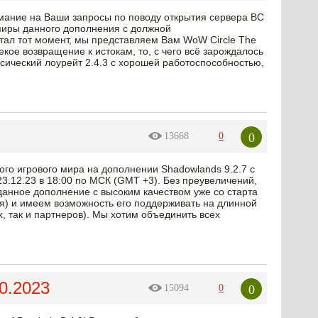
мание на Ваши запросы по поводу открытия сервера BC
е миры данного дополнения с должной
тал тот момент, мы представляем Вам WoW Circle The
екое возвращение к истокам, то, с чего всё зарождалось
ссический лоурейт 2.4.3 с хорошей работоспособностью,
0
13668
0
ого игрового мира на дополнении Shadowlands 9.2.7 с
3.12.23 в 18:00 по МСК (GMT +3). Без преувеличений,
анное дополнение с высоким качеством уже со старта
ия) и имеем возможность его поддерживать на длинной
, так и партнеров). Мы хотим объединить всех
0.2023
0
15094
0