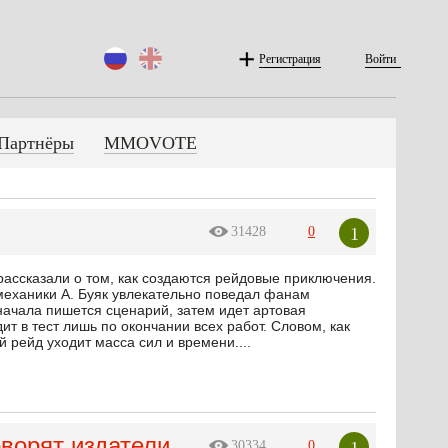
Регистрация
Войти
Партнёры
MMOVOTE
1
31428
0
рассказали о том, как создаются рейдовые приключения.
 механики А. Буяк увлекательно поведал фанам
 сначала пишется сценарий, затем идет артовая
дит в тест лишь по окончании всех работ. Словом, как
рейд уходит масса сил и времени....
оворят издатели
1
30334
0