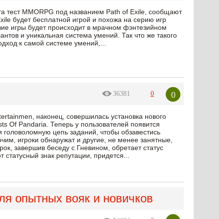
та тест MMORPG под названием Path of Exile, сообщают
Exile будет бесплатной игрой и похожа на серию игр
ствие игры будет происходит в мрачном фэнтезийном
антов и уникальная система умений. Так что же такого
одход к самой системе умений,...
0
36381
0
tertainmen, наконец, совершилась установка нового
sts Of Pandaria. Теперь у пользователей появится
 головоломную цепь заданий, чтобы обзавестись
чим, игроки обнаружат и другие, не менее занятные,
рок, завершив беседу с Гневином, обретает статус
 статусный знак репутации, придется...
ля опытных вояк и новичков