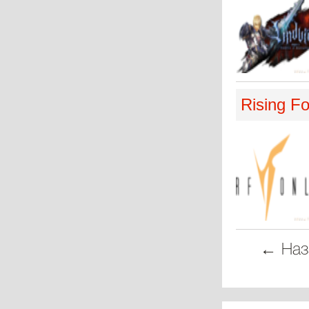
Rising Fo
← Наз