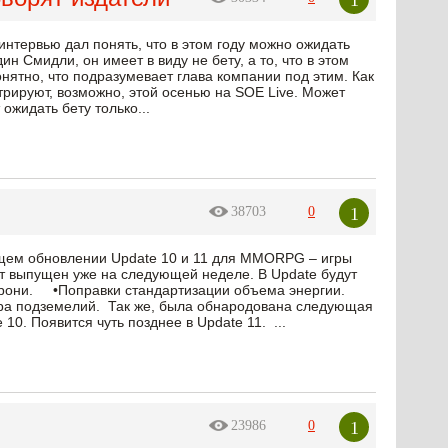
интервью дал понять, что в этом году можно ожидать
 Смидли, он имеет в виду не бету, а то, что в этом
онятно, что подразумевает глава компании под этим. Как
трируют, возможно, этой осенью на SOE Live. Может
 ожидать бету только...
1
38703
0
ядущем обновлении Update 10 и 11 для MMORPG – игры
дет выпущен уже на следующей неделе. В Update будут
рони. •Поправки стандартизации объема энергии.
ра подземелий. Так же, была обнародована следующая
0. Появится чуть позднее в Update 11. ...
1
23986
0