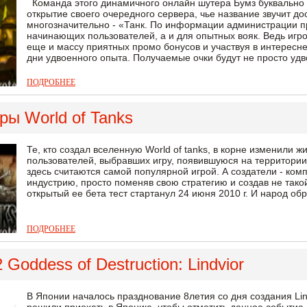
Команда этого динамичного онлайн шутера Бумз буквально 
открытие своего очередного сервера, чье название звучит до
многозначительно - «Танк. По информации администрации пр
начинающих пользователей, а и для опытных вояк. Ведь игро
еще и массу приятных промо бонусов и участвуя в интересн
дни удвоенного опыта. Получаемые очки будут не просто удв
ПОДРОБНЕЕ
ры World of Tanks
Те, кто создал вселенную World of tanks, в корне изменили 
пользователей, выбравших игру, появившуюся на территории
здесь считаются самой популярной игрой. А создатели - ком
индустрию, просто поменяв свою стратегию и создав не такой
открытый ее бета тест стартанул 24 июня 2010 г. И народ об
ПОДРОБНЕЕ
 Goddess of Destruction: Lindvior
В Японии началось празднование 8летия со дня создания Lin