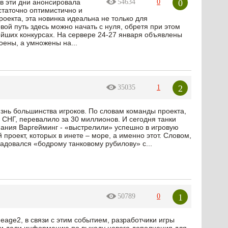
0
в эти дни анонсировала
54634
0
статочно оптимистично и
оекта, эта новинка идеальна не только для
вой путь здесь можно начать с нуля, обретя при этом
ейших конкурсах. На сервере 24-27 января объявлены
оены, а умножены на...
2
35035
1
жизнь большинства игроков. По словам команды проекта,
 СНГ, перевалило за 30 миллионов. И сегодня танки
пания Варгейминг - «выстрелили» успешно в игровую
 проект, которых в инете – море, а именно этот. Словом,
радовался «бодрому танковому рубилову» с...
1
50789
0
eage2, в связи с этим событием, разработчики игры