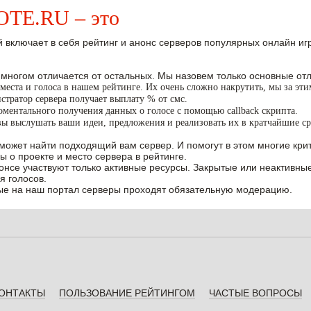
E.RU – это
 включает в себя рейтинг и анонс серверов популярных онлайн игр W
 многом отличается от остальных. Мы назовем только основные отл
места и голоса в нашем рейтинге. Их очень сложно накрутить, мы за эт
тратор сервера получает выплату % от смс.
ментального получения данных о голосе с помощью callback скрипта.
вы выслушать ваши идеи, предложения и реализовать их в кратчайшие ср
может найти подходящий вам сервер. И помогут в этом многие крит
ы о проекте и место сервера в рейтинге.
нонсе участвуют только активные ресурсы. Закрытые или неактивны
я голосов.
е на наш портал серверы проходят обязательную модерацию.
ОНТАКТЫ
ПОЛЬЗОВАНИЕ РЕЙТИНГОМ
ЧАСТЫЕ ВОПРОСЫ