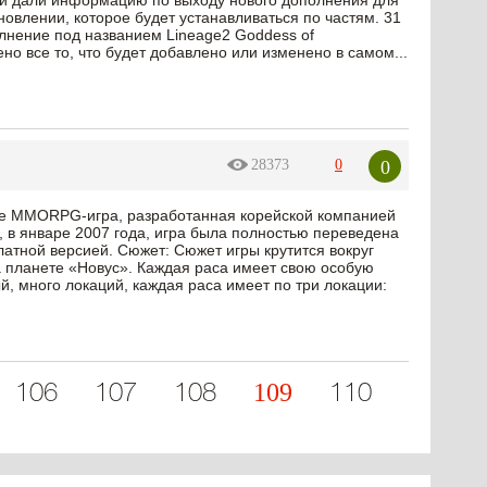
 и дали информацию по выходу нового дополнения для
новлении, которое будет устанавливаться по частям. 31
олнение под названием Lineage2 Goddess of
лено все то, что будет добавлено или изменено в самом...
0
28373
0
line MMORPG-игра, разработанная корейской компанией
е, в январе 2007 года, игра была полностью переведена
атной версией. Сюжет: Сюжет игры крутится вокруг
 планете «Новус». Каждая раса имеет свою особую
, много локаций, каждая раса имеет по три локации:
109
106
107
108
110