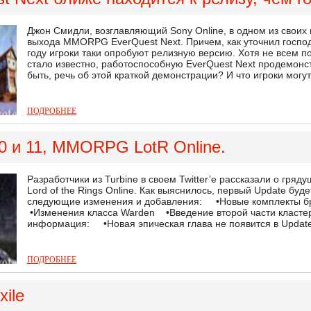
Джон Смидли, возглавляющий Sony Online, в одном из своих 
выхода MMORPG EverQuest Next. Причем, как уточнил господин
году игроки таки опробуют релизную версию. Хотя не всем п
стало известно, работоспособную EverQuest Next продемонс
быть, речь об этой краткой демонстрации? И что игроки могут
ПОДРОБНЕЕ
0 и 11, MMORPG LotR Online.
Разработчики из Turbine в своем Twitter’e рассказали о гр
Lord of the Rings Online. Как выяснилось, первый Update бу
следующие изменения и добавления: •Новые комплекты б
•Изменения класса Warden •Введение второй части класте
информация: •Новая эпическая глава не появится в Update 1
ПОДРОБНЕЕ
xile