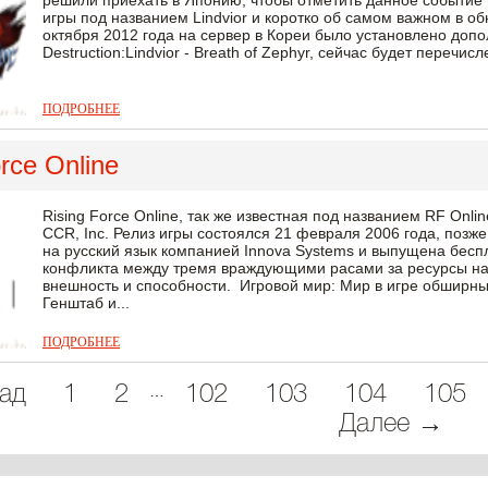
решили приехать в Японию, чтобы отметить данное событие
игры под названием Lindvior и коротко об самом важном в об
октября 2012 года на сервер в Кореи было установлено доп
Destruction:Lindvior - Breath of Zephyr, сейчас будет перечис
ПОДРОБНЕЕ
rce Online
Rising Force Online, так же известная под названием RF On
CCR, Inc. Релиз игры состоялся 21 февраля 2006 года, позж
на русский язык компанией Innova Systems и выпущена беспл
конфликта между тремя враждующими расами за ресурсы на
внешность и способности. Игровой мир: Мир в игре обширный
Генштаб и...
ПОДРОБНЕЕ
…
ад
1
2
102
103
104
105
Далее →