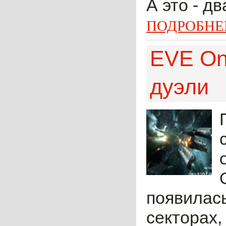
А это - дв
ПОДРОБНЕ
EVE On
дуэли
появилас
секторах,