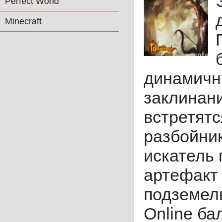
Perfect World
Minecraft
динамичн
заклинани
встретят
разбойни
искатель
артефакт 
подземел
Online ба