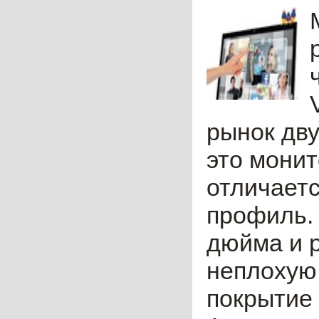
рынок дву
это монит
отличаетс
профиль. 
дюйма и 
неплохую 
покрытие 