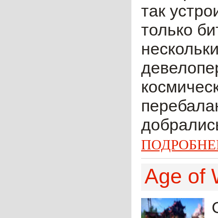
так устро
только би
нескольки
девелопе
космическ
перебала
добрались
ПОДРОБНЕ
Age of