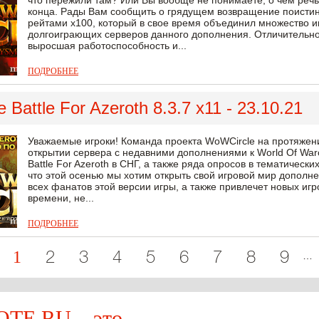
что пережили там? Или Вы вообще не понимаете, о чем речь
конца. Рады Вам сообщить о грядущем возвращение поистин
рейтами х100, который в свое время объединил множество и
долгоиграющих серверов данного дополнения. Отличительно
выросшая работоспособность и...
ПОДРОБНЕЕ
Battle For Azeroth 8.3.7 x11 - 23.10.21
Уважаемые игроки! Команда проекта WoWCircle на протяже
открытии сервера с недавними дополнениями к World Of Warc
Battle For Azeroth в СНГ, а также ряда опросов в тематически
что этой осенью мы хотим открыть свой игровой мир дополнен
всех фанатов этой версии игры, а также привлечет новых игр
времени, не...
ПОДРОБНЕЕ
1
…
2
3
4
5
6
7
8
9
E.RU – это