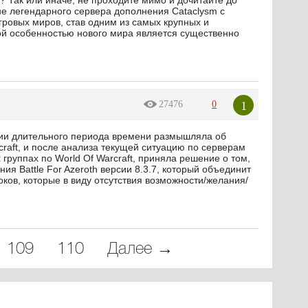
? Так или иначе, не проходите мимо и дочитайте до
е легендарного сервера дополнения Cataclysm с
гровых миров, став одним из самых крупных и
й особенностью нового мира является существенно
1
27476
0
нии длительного периода времени размышляла об
raft, и после анализа текущей ситуацию по серверам
х группах по World Of Warcraft, приняла решение о том,
ия Battle For Azeroth версии 8.3.7, который объединит
оков, которые в виду отсутствия возможности/желания/
109
110
Далее →