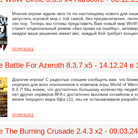
Многие игроки ждали чего-то по-настоящему нового для наш
запустить игровой мир с той самой, без преувеличения, леге
сих пор. Теперь мы готовы представить Вам новый мир WoW Ci
станет опциональный режим «Без права на ошибку», активиро
каждое ваше решение имеет вес, каждый бой требует концент
ПОДРОБНЕЕ
 Battle For Azeroth 8.3.7 x5 - 14.12.24 в
Дорогие игроки! С радостью спешим сообщить вам, что ближ
сюрприз для всех поклонников и новичков игры World of Warcr
8.3.7! Мы знаем, что достаточно большому количеству людей
нет других серверов BFA с достаточно высоким онлайном и 
жизни текущего мира бфа х11, мы не останавливали разработ
ПОДРОБНЕЕ
 The Burning Crusade 2.4.3 x2 - 09.03.2