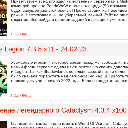
Приветствуем всех, кто ждал качественный сервер патча Mists
командой проекта PandaWoW и на их площадке(!!!) открыва
будет запущен уже этой осенью! Промо страничка Перейдем 
режим. Неотключаемый, не убираемый, вечный. Рейт на опыт:
открытие. Все рейды и цепочки заданий в локациях уже готов
ПОДРОБНЕЕ
 Legion 7.3.5 x11 - 24.02.23
Уважаемые игроки! Некоторое время назад мы сообщали, что 
новый фреш-сервер с одним из относительно свежих дополне
и Legion. Так как Shadowlands довольно свежий патч и боле
было сначала поработать над легионом (но над ШЛ работа та
перезапуску уже с начала 2022 года. Если вы когда-то играл
ПОДРОБНЕЕ
ние легендарного Cataclysm 4.3.4 x100 
Вы помните, как начинали играть в World Of Warcraft: Catac