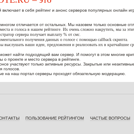
 включает в себя рейтинг и анонс серверов популярных онлайн игр W
 многом отличается от остальных. Мы назовем только основные отл
места и голоса в нашем рейтинге. Их очень сложно накрутить, мы за эт
тратор сервера получает выплату % от смс.
ментального получения данных о голосе с помощью callback скрипта.
вы выслушать ваши идеи, предложения и реализовать их в кратчайшие ср
может найти подходящий вам сервер. И помогут в этом многие крит
ы о проекте и место сервера в рейтинге.
нонсе участвуют только активные ресурсы. Закрытые или неактивны
я голосов.
е на наш портал серверы проходят обязательную модерацию.
ОНТАКТЫ
ПОЛЬЗОВАНИЕ РЕЙТИНГОМ
ЧАСТЫЕ ВОПРОСЫ