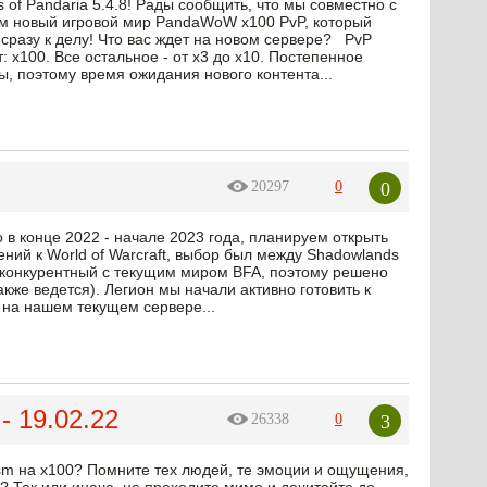
 of Pandaria 5.4.8! Рады сообщить, что мы совместно c
ем новый игровой мир PandaWoW x100 PvP, который
сразу к делу! Что вас ждет на новом сервере? PvP
 х100. Все остальное - от х3 до х10. Постепенное
ы, поэтому время ожидания нового контента...
0
20297
0
в конце 2022 - начале 2023 года, планируем открыть
ний к World of Warcraft, выбор был между Shadowlands
е конкурентный с текущим миром BFA, поэтому решено
кже ведется). Легион мы начали активно готовить к
и на нашем текущем сервере...
- 19.02.22
3
26338
0
lysm на х100? Помните тех людей, те эмоции и ощущения,