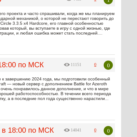
его проекта и часто спрашивали, когда же мы планируем
ндарной механикой, о которой не перестают говорить до
rcle 3.3.5 x4 Hardcore, его главной особенностью
вав который, вы вступаете в игру с одной жизнью, где
рации, и любая ошибка может стать последней....
 18:00 по МСК
0
11151
0
е к завершению 2024 года, мы подготовили особенный
aft — новый сервер с дополнением Battle for Azeroth
 очень понравилось данное дополнение, и что в мире
хорошей работоспособностью. В течении всего периода
ку, а в последние пол года существенно нарастили...
4 в 18:00 по МСК
0
14041
0