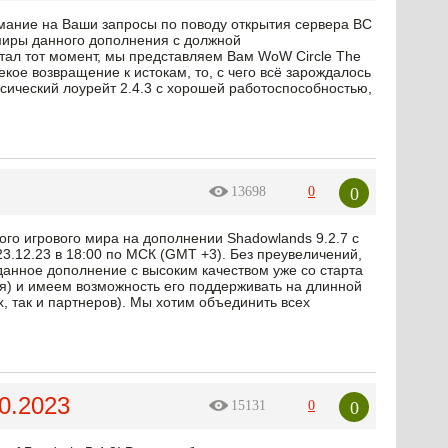
мание на Ваши запросы по поводу открытия сервера BC
е миры данного дополнения с должной
тал тот момент, мы представляем Вам WoW Circle The
екое возвращение к истокам, то, с чего всё зарождалось
ссический лоурейт 2.4.3 с хорошей работоспособностью,
0
13698
0
ого игрового мира на дополнении Shadowlands 9.2.7 с
3.12.23 в 18:00 по МСК (GMT +3). Без преувеличений,
анное дополнение с высоким качеством уже со старта
ия) и имеем возможность его поддерживать на длинной
, так и партнеров). Мы хотим объединить всех
0.2023
0
15131
0