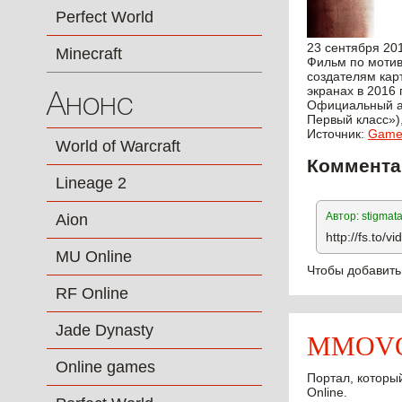
Perfect World
23 сентября 20
Minecraft
Фильм по мотива
создателям кар
экранах в 2016 
Анонс
Официальный ан
Первый класс»)
Источник:
Games
World of Warcraft
Коммента
Lineage 2
Автор: stigmat
Aion
http://fs.to/
MU Online
Чтобы добавить
RF Online
Jade Dynasty
MMOVOT
Online games
Портал, который
Online.