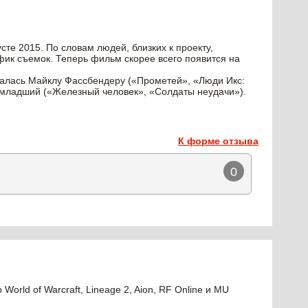
сте 2015. По словам людей, близких к проекту,
фик съемок. Теперь фильм скорее всего появится на
талась Майклу Фассбендеру («Прометей», «Люди Икс:
и-младший («Железный человек», «Солдаты неудачи»).
К форме отзыва
0
orld of Warcraft, Lineage 2, Aion, RF Online и MU