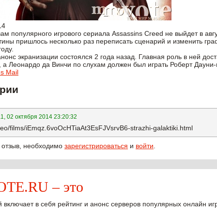
14
м популярного игрового сериала Assassins Creed не выйдет в авгу
тины пришлось несколько раз переписать сценарий и изменить гра
году.
онс экранизации состоялся 2 года назад. Главная роль в ней дос
, а Леонардо да Винчи по слухам должен был играть Роберт Даун
 Mail
рии
a1, 02 октября 2014 23:20:32
video/films/iEmqz.6voOcHTiaAt3EsFJVsrvB6-strazhi-galaktiki.html
 отзыв, необходимо
зарегистрироваться
и
войти
.
E.RU – это
 включает в себя рейтинг и анонс серверов популярных онлайн игр W