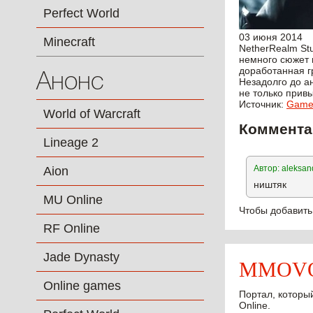
Perfect World
03 июня 2014
Minecraft
NetherRealm St
немного сюжет 
доработанная г
Анонс
Незадолго до а
не только прив
Источник:
Games
World of Warcraft
Коммента
Lineage 2
Автор: aleksan
Aion
ништяк
MU Online
Чтобы добавить
RF Online
Jade Dynasty
MMOVOT
Online games
Портал, который
Online.