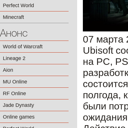
Perfect World
Minecraft
Анонс
07 марта 
World of Warcraft
Ubisoft с
Lineage 2
на PC, PS
Aion
разработк
состоится
MU Online
полгода, 
RF Online
были потр
Jade Dynasty
ожидания
Online games