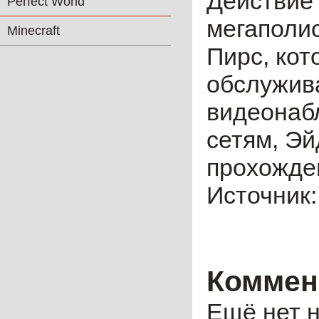
Действие
Perfect World
мегаполис
Minecraft
Пирс, кот
обслужив
видеонаб
сетям, Эй
прохожде
Источник
Коммен
Ещё нет н