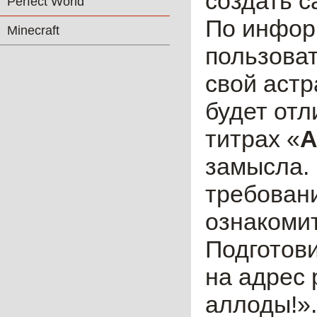
создать с
Perfect World
По инфор
Minecraft
пользова
свой астр
будет отл
титрах «
А
замысла. 
требовани
ознакомит
Подготови
на адрес 
аллоды!»