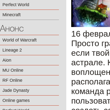
Perfect World
Minecraft
Анонс
16 февра
World of Warcraft
Просто г
Lineage 2
если твой
Aion
астрале. 
воплощени
MU Online
располаг
RF Online
команда 
Jade Dynasty
пользоват
Online games