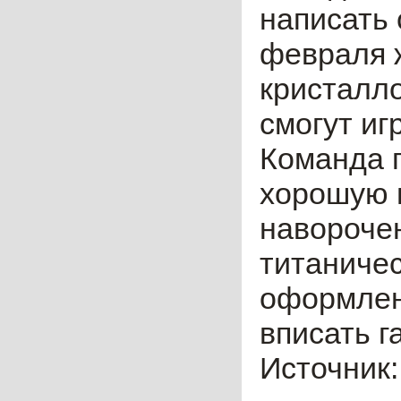
написать 
февраля 
кристалло
смогут иг
Команда 
хорошую 
навороче
титаниче
оформлен
вписать 
Источник