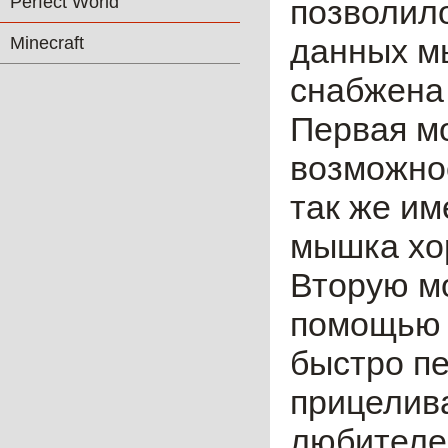
Perfect World
позволил
данных м
Minecraft
снабжена
Первая м
возможнос
так же им
мышка хо
Вторую м
помощью д
быстро п
прицелив
любителе